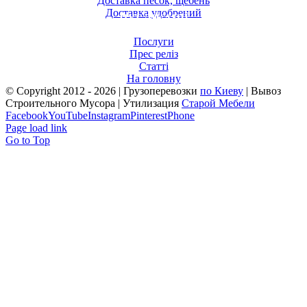
Доставка песок, щебень
Доставка удобрений
ПУБЛІКАЦІЇ
Послуги
Прес реліз
Статті
На головну
© Copyright 2012 -
2026 | Грузоперевозки
по Киеву
| Вывоз
Строительного Мусора | Утилизация
Старой Мебели
Facebook
YouTube
Instagram
Pinterest
Phone
Page load link
Go to Top