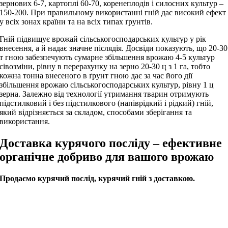
зернових 6-7, картоплі 60-70, коренеплодів і силосних культур –
150-200. При правильному використанні гній дає високий ефект
у всіх зонах країни та на всіх типах ґрунтів.
Гній підвищує врожай сільськогосподарських культур у рік
внесення, а й надає значне післядія. Досвіди показують, що 20-30
т гною забезпечують сумарне збільшення врожаю 4-5 культур
сівозміни, рівну в перерахунку на зерно 20-30 ц з 1 га, тобто
кожна тонна внесеного в ґрунт гною дає за час його дії
збільшення врожаю сільськогосподарських культур, рівну 1 ц
зерна. Залежно від технології утримання тварин отримують
підстилковий і без підстилкового (напіврідкий і рідкий) гній,
який відрізняється за складом, способами зберігання та
використання.
Доставка курячого посліду – ефективне
органічне добриво для вашого врожаю
Продаємо курячий послід, курячий гній з доставкою.