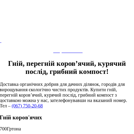
(067) 750-20-68
Гній, перегній коров’ячий, курячий
послід, грибний компост!
Доставка органічних добрив для дачних ділянок, городів для
вирощування єкологічно чистих продуктів. Купити гній,
перегній коров’ячий, курячий послід, грибний компост з
доставкою можна у нас, зателефонувавши на вказаний номер.
Тел –
(067) 750-20-68
Гній коров'ячих
700
Гр
тона