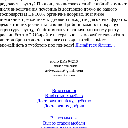
родючості ґрунту? Пропонуємо високоякісний грибний компост
після вирощування печериць із доставкою прямо до вашого
господарства! Це 100% органічне добриво, збагачене
поживними речовинами, ідеально підходить для овочів, фруктів,
декоративних рослин та газонів. Грибний компост покращує
структуру ґрунту, зберігає вологу та сприяє здоровому росту
рослин без хімії. Обирайте натуральне – замовляйте екологічно
чисті добрива з доставкою вже сьогодні та збільшуйте
врожайність з турботою про природу!
Дізнайтеся більше…
НАШІ КООРДИНАТИ
місто Київ 04213
+380677502068
avivoztrans@gmail.com
vyvoz.kiev.ua
ТОП ПОСЛУГИ
Вивіз сміття
Вивіз старіх меблів
Доставляння піску, щебеню
Доставляння добрив
ТОП УСЛУГИ
Вывоз мусора
Вывоз старой мебели