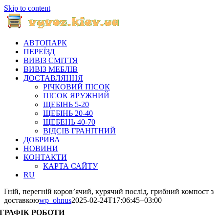
Skip to content
АВТОПАРК
ПЕРЕЇЗД
ВИВІЗ СМІТТЯ
ВИВІЗ МЕБЛІВ
ДОСТАВЛЯННЯ
РІЧКОВИЙ ПІСОК
ПІСОК ЯРУЖНИЙ
ЩЕБІНЬ 5-20
ЩЕБІНЬ 20-40
ЩЕБЕНЬ 40-70
ВІДСІВ ГРАНІТНИЙ
ДОБРИВА
НОВИНИ
КОНТАКТИ
КАРТА САЙТУ
RU
Гній, перегній коров’ячий, курячий послід, грибний компост з
доставкою
wp_ohnus
2025-02-24T17:06:45+03:00
ГРАФІК РОБОТИ