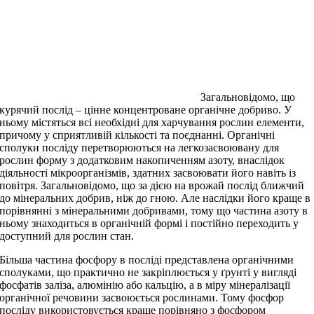
Загальновідомо, що
курячий послід – цінне концентроване органічне добриво. У
ньому містяться всі необхідні для харчування рослин елементи,
причому у сприятливій кількості та поєднанні. Органічні
сполуки посліду перетворюються на легкозасвоювану для
рослин форму з додатковим накопиченням азоту, внаслідок
діяльності мікроорганізмів, здатних засвоювати його навіть із
повітря. Загальновідомо, що за дією на врожай послід ближчий
до мінеральних добрив, ніж до гною. Але наслідки його краще в
порівнянні з мінеральними добривами, тому що частина азоту в
ньому знаходиться в органічній формі і постійно переходить у
доступний для рослин стан.
Більша частина фосфору в посліді представлена органічними
сполуками, що практично не закріплюється у ґрунті у вигляді
фосфатів заліза, алюмінію або кальцію, а в міру мінералізації
органічної речовини засвоюється рослинами. Тому фосфор
посліду використовується краще порівняно з фосфором