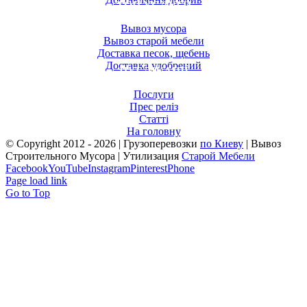
ТОП УСЛУГИ
Вывоз мусора
Вывоз старой мебели
Доставка песок, щебень
Доставка удобрений
ПУБЛІКАЦІЇ
Послуги
Прес реліз
Статті
На головну
© Copyright 2012 -
2026 | Грузоперевозки
по Киеву
| Вывоз
Строительного Мусора | Утилизация
Старой Мебели
Facebook
YouTube
Instagram
Pinterest
Phone
Page load link
Go to Top