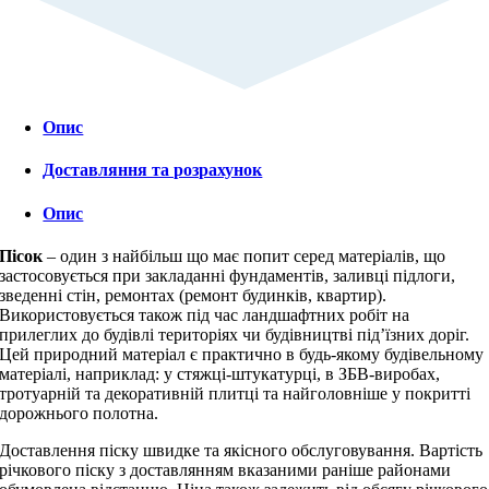
Опис
Доставляння та розрахунок
Опис
Пісок
– один з найбільш що має попит серед матеріалів, що
застосовується при закладанні фундаментів, заливці підлоги,
зведенні стін, ремонтах (ремонт будинків, квартир).
Використовується також під час ландшафтних робіт на
прилеглих до будівлі територіях чи будівництві під’їзних доріг.
Цей природний матеріал є практично в будь-якому будівельному
матеріалі, наприклад: у стяжці-штукатурці, в
ЗБВ-виробах
,
тротуарній та декоративній плитці та найголовніше у покритті
дорожнього полотна.
Доставлення піску швидке та якісного обслуговування. Вартість
річкового піску з доставлянням вказаними раніше районами