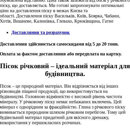
обумовлена відстанню. Ціна також залежить від обсягу річкового
піску, що доставляється. Ми готові запропонувати оптимальні
ціни на доставлення піску в межах Києва та
області. Доставлення піску Васильків, Київ, Боярка, Чабани,
Хотів, Вишневе, Калинівка, Глевахо, Крюківщина, Гатне
Доставляння та розрахунок
Доставлення здійснюється самоскидами від 5 до 20 тонн.
Оплата за фактом доставляння або передплата на картку.
Пісок річковий – ідеальний матеріал для
будівництва.
Пісок – це природний матеріал. Він відрізняється від інших
різновидів піщаної продукції, що використовується на
будівництві. Головною відмінністю є високий рівень чистоти
мінералу. У річковому піску немає небажаних включень. Цей
мінерал є однорідним за фракційністю. Глина з річкового піску
вимивається природним шляхом річковим перебігом. Тому цей
будівельний матеріал придатний для якісного дренажу,
використання у першокласних розчинах.