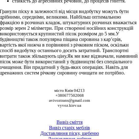
стійкість до агресивних речовин, до процесів гниття.
Гранули піску в залежності від місця видобутку можуть бути
дрібними, середніми, великими.
Найбільш оптимальною
фракцією в розчинах кладок, штукатурних розчинах вважається
розмір зерен 2 міліметри. При створенні носійних конструкцій
використовується крупнистий пісок розміром до 5 мм.У
будівництві також популярна піщана сировина з кар’єрів,
вартість якої нижча в порівнянні з річковим піском, оскільки
спосіб видобутку останнього досить затратний. Транспортні
витрати також збільшують ціну.Як ми вже відзначали, намивний
пісок може бути використаний у будівництві без спеціального
очищення. Він придатний у будь-яких операціях. Навіть для
дренажних систем річкову сировину очищати не потрібно.
НАШІ КООРДИНАТИ
місто Київ 04213
+380677502068
avivoztrans@gmail.com
vyvoz.kiev.ua
ТОП ПОСЛУГИ
Вивіз сміття
Вивіз старіх меблів
Доставляння піску, щебеню
Доставляння добрив