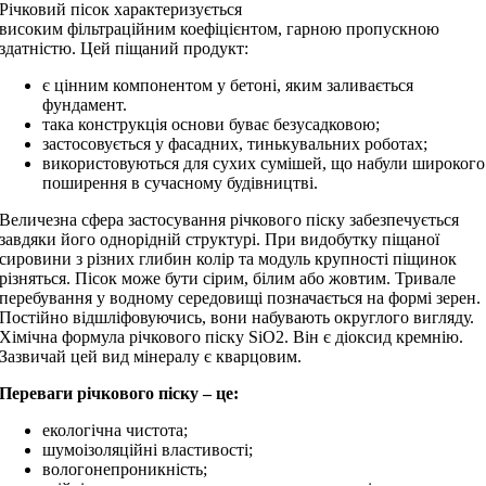
Річковий пісок характеризується
високим фільтраційним коефіцієнтом, гарною пропускною
здатністю. Цей піщаний продукт:
є цінним компонентом у бетоні, яким заливається
фундамент.
така конструкція основи буває безусадковою;
застосовується у фасадних, тинькувальних роботах;
використовуються для сухих сумішей, що набули широкого
поширення в сучасному будівництві.
Величезна сфера застосування річкового піску забезпечується
завдяки його однорідній структурі. При видобутку піщаної
сировини з різних глибин колір та модуль крупності піщинок
різняться. Пісок може бути сірим, білим або жовтим. Тривале
перебування у водному середовищі позначається на формі зерен.
Постійно відшліфовуючись, вони набувають округлого вигляду.
Хімічна формула річкового піску SiO2. Він є діоксид кремнію.
Зазвичай цей вид мінералу є кварцовим.
Переваги річкового піску – це:
екологічна чистота;
шумоізоляційні властивості;
вологонепроникність;