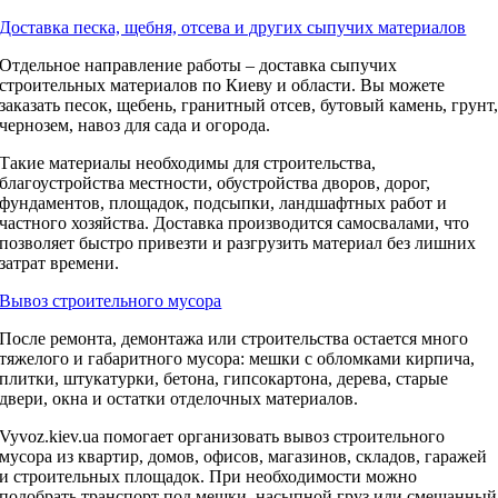
Доставка песка, щебня, отсева и других сыпучих материалов
Отдельное направление работы – доставка сыпучих
строительных материалов по Киеву и области. Вы можете
заказать песок, щебень, гранитный отсев, бутовый камень, грунт
чернозем, навоз для сада и огорода.
Такие материалы необходимы для строительства,
благоустройства местности, обустройства дворов, дорог,
фундаментов, площадок, подсыпки, ландшафтных работ и
частного хозяйства. Доставка производится самосвалами, что
позволяет быстро привезти и разгрузить материал без лишних
затрат времени.
Вывоз строительного мусора
После ремонта, демонтажа или строительства остается много
тяжелого и габаритного мусора: мешки с обломками кирпича,
плитки, штукатурки, бетона, гипсокартона, дерева, старые
двери, окна и остатки отделочных материалов.
Vyvoz.kiev.ua помогает организовать вывоз строительного
мусора из квартир, домов, офисов, магазинов, складов, гаражей
и строительных площадок. При необходимости можно
подобрать транспорт под мешки, насыпной груз или смешанный