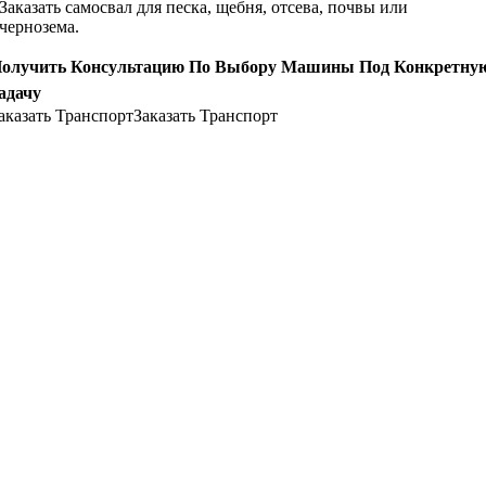
Заказать самосвал для песка, щебня, отсева, почвы или
чернозема.
олучить Консультацию По Выбору Машины Под Конкретну
адачу
аказать Транспорт
Заказать Транспорт