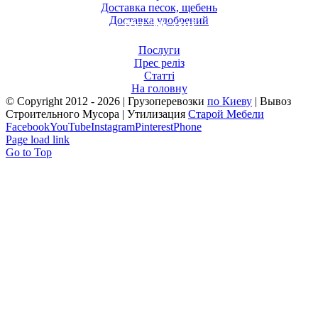
Доставка песок, щебень
Доставка удобрений
ПУБЛІКАЦІЇ
Послуги
Прес реліз
Статті
На головну
© Copyright 2012 -
2026 | Грузоперевозки
по Киеву
| Вывоз
Строительного Мусора | Утилизация
Старой Мебели
Facebook
YouTube
Instagram
Pinterest
Phone
Page load link
Go to Top