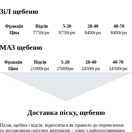
ЗіЛ щебеню
Фракція
Відсів
5-20
20-40
40-70
Ціна
7750грн
8750грн
8400грн
8400грн
МАЗ щебеню
Фракція
Відсів
5-20
20-40
40-70
Ціна
21000грн
25000рн
24500грн
24500грн
Доставка піску, щебеню
Пісок, щебінь і відсів, відносяться як правило до перевезення
та доставляння сипучих матеріалів – один з найпопулярніших