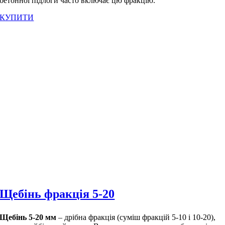
бетонної підлоги часто включає цю фракцію.
КУПИТИ
Щебінь фракція 5-20
Щебінь 5-20 мм
– дрібна фракція (суміш фракцій 5-10 і 10-20),