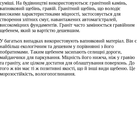
суміші. На будівництві використовуються: гранітний камінь,
вапняковий щебінь, гравій. Гранітний щебінь, що володіє
високими характеристиками міцності, застосовується для
створення злітних смуг, навантажених автомагістралей,
високоміцних фундаментів. Граніт часто замінюється гравійним
щебенем, який за вартістю дешевшим.
У багатьох випадках використовують вапняковий матеріал. Він є
найбільш екологічним та дешевим у порівнянні з його
побратимами. Таким щебенем засипають селищні дороги,
майданчики для паркування. Міцність його нижча, ніж у гравію
та граніту, але цілком достатня для облаштування поверхонь. До
того ж він має ті ж позитивні якості, що й інші види щебеню. Це
морозостійкість, вологопоглинання.