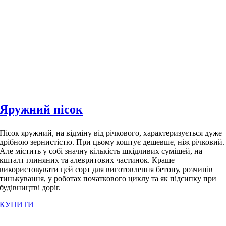
Яружний пісок
Пісок яружний, на відміну від річкового, характеризується дуже
дрібною зернистістю. При цьому коштує дешевше, ніж річковий.
Але містить у собі значну кількість шкідливих сумішей, на
кшталт глиняних та алевритових частинок. Краще
використовувати цей сорт для виготовлення бетону, розчинів
тинькування, у роботах початкового циклу та як підсипку при
будівництві доріг.
КУПИТИ