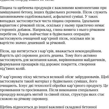
Піщана та щебенева продукція є важливими компонентами при
замішуванні бетону, інших будівельних розчинів. Пісок служить
заповнювачем оздоблювальної, асфальтної суміші. У таких
випадках застосовується чиста піщана сировина. Ідеальним
варіантом є річковий пісок, оскільки у ньому практично немає
сторонніх добавок. Наприклад, глина вимита з нього річковим
перебігом. Однак найчастіше в будівельних операціях
застосовують очищений кар’єрний пісок, оскільки він за
вартістю значно дешевший за річковий.
Пісок, що витягується з кар’єрів, вважається некондиційним.
Вартість цієї сировини досить дешева. Тому його активно
застосовують для засипання канав, вирівнювання майданчиків,
формування прошарків під дорожнє покриття, створення
під’їзних колій.
У кар’єрному піску міститься великий обсяг забруднювачів. Щоб
застосовувати такий матеріал у будівельних сумішах, його
очищають. Існує дві технології обробки кар’єрного продукту. Це
промивання та просіювання. Після виконання спеціальних
процедур виходять митий та сіяний піски, структура яких стає
схожою на річкову сировину.
Щебінь відноситься до іншої важливої складової бетонної