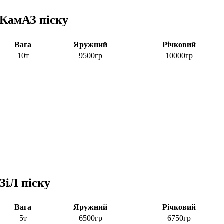
КамАЗ піску
Вага
Яружний
Річковий
10т
9500гр
10000гр
ЗіЛ піску
Вага
Яружний
Річковий
5т
6500гр
6750гр