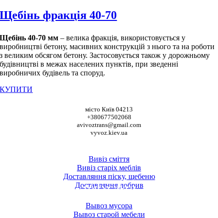
Щебінь фракція 40-70
Щебінь 40-70 мм
– велика фракція, використовується у
виробництві бетону, масивних конструкцій з нього та на роботи
з великим обсягом бетону. Застосовується також у дорожньому
будівництві в межах населених пунктів, при зведенні
виробничих будівель та споруд.
КУПИТИ
НАШІ КООРДИНАТИ
місто Київ 04213
+380677502068
avivoztrans@gmail.com
vyvoz.kiev.ua
ТОП ПОСЛУГИ
Вивіз сміття
Вивіз старіх меблів
Доставляння піску, щебеню
Доставляння добрив
ТОП УСЛУГИ
Вывоз мусора
Вывоз старой мебели