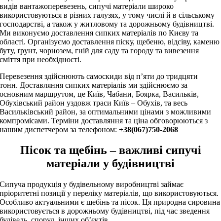
видів вантажоперевезень, сипучі матеріали широко
використовуються в різних галузях, у тому числі й в сільському
господарстві, а також у житловому та дорожньому будівництві.
Ми виконуємо доставлення сипких матеріалів по Києву та
області. Організуємо доставлення піску, щебеню, відсіву, каменю
буту, ґрунт, чорнозем, гній для саду та городу та вивезення
сміття при необхідності.
Перевезення здійснюють самоскиди від п’яти до тридцяти
тонн. Доставляння сипких матеріалів ми здійснюємо за
основним маршрутом, це Київ, Чабани, Боярка, Васильків,
Обухівський район уздовж траси Київ – Обухів, та весь
Васильківський район, за оптимальними цінами з можливими
компромісами. Терміни доставляння та ціна обговорюються з
нашим диспетчером за телефоном:
+38(067)750-2068
Пісок та щебінь – важливі сипучі
матеріали у будівництві
Сипуча продукція у будівельному виробництві займає
пріоритетні позиції у переліку матеріалів, що використовуються.
Особливо актуальними є щебінь та пісок. Ця природна сировина
використовується в дорожньому будівництві, під час зведення
будівель, споруд, інших об’єктів.