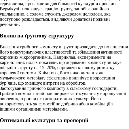
середовища, що важливо для більшості культурних рослин.
Вермікуліт покращує аерацію ґрунту, запобігаючи його
ущільненню, а солома служить джерелом целюлози, яка
поступово розкладається, виділяючи додаткові поживні
речовини.
Вплив на ґрунтову структуру
Внесення грибного компосту в ґрунт призводить до поліпшення
його водоутримуючих властивостей та збільшення активності
корисних мікроорганізмів. Наприклад, експерименти на
картопляних полях показали, що додавання компосту знижує
щільність ґрунту на 15–20%, сприяючи кращому розвитку
кореневої системи. Крім того, його використання як
мульчуючого матеріалу ефективно пригнічує проростання
бур’янів, що зменшує витрати на обробіток.
Застосування грибного компосту в сільському господарстві
Грибний компост знайшов широке застосування у вирощуванні
овочевих, зернових та декоративних культур. Його
використовують як самостійне добриво або в комбінації з
іншими органічними матеріалами.
Оптимальні культури та пропорції