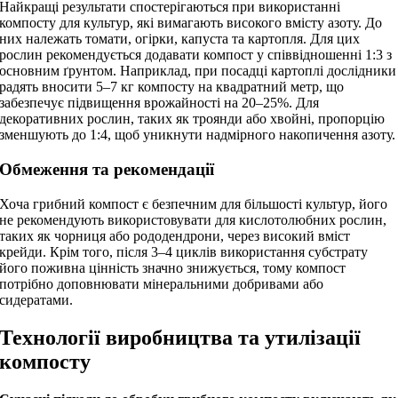
Найкращі результати спостерігаються при використанні
компосту для культур, які вимагають високого вмісту азоту. До
них належать томати, огірки, капуста та картопля. Для цих
рослин рекомендується додавати компост у співвідношенні 1:3 з
основним ґрунтом. Наприклад, при посадці картоплі дослідники
радять вносити 5–7 кг компосту на квадратний метр, що
забезпечує підвищення врожайності на 20–25%. Для
декоративних рослин, таких як троянди або хвойні, пропорцію
зменшують до 1:4, щоб уникнути надмірного накопичення азоту.
Обмеження та рекомендації
Хоча грибний компост є безпечним для більшості культур, його
не рекомендують використовувати для кислотолюбних рослин,
таких як чорниця або рододендрони, через високий вміст
крейди. Крім того, після 3–4 циклів використання субстрату
його поживна цінність значно знижується, тому компост
потрібно доповнювати мінеральними добривами або
сидератами.
Технології виробництва та утилізації
компосту