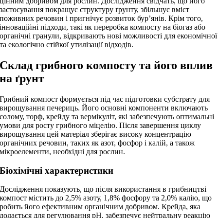
цінним добривом для рослин. Дослідження свідчать, що його
застосування покращує структуру ґрунту, збільшує вміст
поживних речовин і пригнічує розвиток бур’янів. Крім того,
інноваційні підходи, такі як переробка компосту на біогаз або
органічні гранули, відкривають нові можливості для економічної
та екологічно стійкої утилізації відходів.
Склад грибного компосту та його вплив
на ґрунт
Грибний компост формується під час підготовки субстрату для
вирощування печериць. Його основні компоненти включають
солому, торф, крейду та вермікуліт, які забезпечують оптимальні
умови для росту грибного міцелію. Після завершення циклу
вирощування цей матеріал зберігає високу концентрацію
органічних речовин, таких як азот, фосфор і калій, а також
мікроелементи, необхідні для рослин.
Біохімічні характеристики
Дослідження показують, що після використання в грибництві
компост містить до 2,5% азоту, 1,8% фосфору та 2,0% калію, що
робить його ефективним органічним добривом. Крейда, яка
додається для регулювання pH, забезпечує нейтральну реакцію