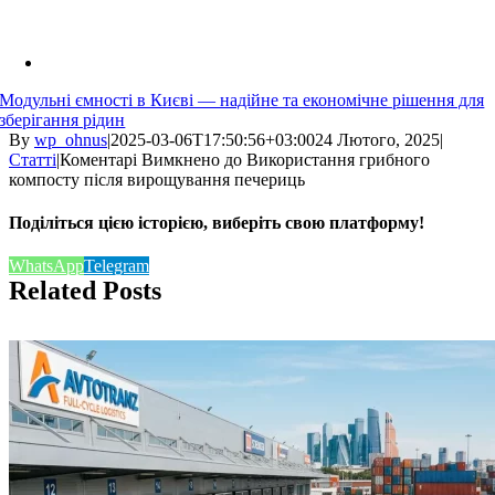
Модульні ємності в Києві — надійне та економічне рішення для
зберігання рідин
By
wp_ohnus
|
2025-03-06T17:50:56+03:00
24 Лютого, 2025
|
Статті
|
Коментарі Вимкнено
до Використання грибного
компосту після вирощування печериць
Поділіться цією історією, виберіть свою платформу!
WhatsApp
Telegram
Related Posts