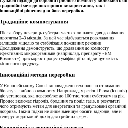
Сучасні підходи до обробки грибного компосту включають як
традиційні методи повторного використання, так і
інноваційні рішення для його переробки.
Традиційне компостування
Після збору печериць субстрат часто залишають для дозрівання
протягом 2–3 місяців. За цей час відбувається розкладання
залишків міцелію та стабілізація поживних речовин.
Дослідження демонструють, що додавання до компосту
ефективних мікроорганізмів (наприклад, препарату «ЕМ
Компост») прискорює процес гуміфікації та підвищує якість
кінцевого продукту.
Інноваційні методи переробки
У Європейському Союзі впроваджено технологію отримання
біогазу з грибного компосту. Наприклад, у регіоні Ріоха (Іспанія)
діє установка, яка переробляє до 100 тис. тонн субстрату на рік.
Процес включає гідроліз, бродіння та поділ газів, в результаті
чого отримують метан для енергетики та гранульовані органічні
добрива. Такий підхід не лише зменшує обсяги відходів, але й
генерує додатковий дохід для грибних ферм.
Екологічні та економічні аспекти