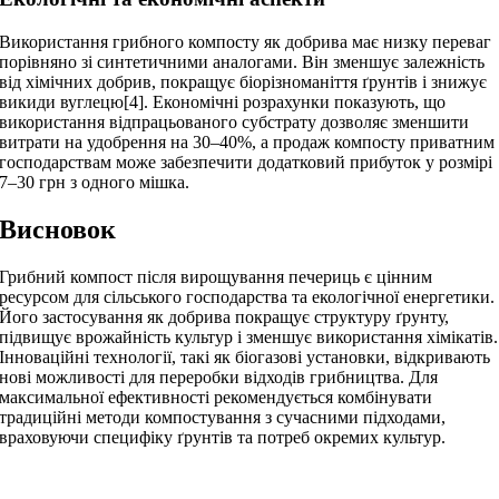
Використання грибного компосту як добрива має низку переваг
порівняно зі синтетичними аналогами. Він зменшує залежність
від хімічних добрив, покращує біорізноманіття ґрунтів і знижує
викиди вуглецю[4]. Економічні розрахунки показують, що
використання відпрацьованого субстрату дозволяє зменшити
витрати на удобрення на 30–40%, а продаж компосту приватним
господарствам може забезпечити додатковий прибуток у розмірі
7–30 грн з одного мішка.
Висновок
Грибний компост після вирощування печериць є цінним
ресурсом для сільського господарства та екологічної енергетики.
Його застосування як добрива покращує структуру ґрунту,
підвищує врожайність культур і зменшує використання хімікатів.
Інноваційні технології, такі як біогазові установки, відкривають
нові можливості для переробки відходів грибництва. Для
максимальної ефективності рекомендується комбінувати
традиційні методи компостування з сучасними підходами,
враховуючи специфіку ґрунтів та потреб окремих культур.