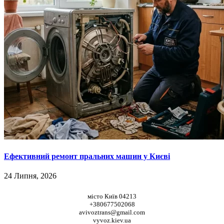
Ефективний ремонт пральних машин у Києві
24 Липня, 2026
НАШІ КООРДИНАТИ
місто Київ 04213
+380677502068
avivoztrans@gmail.com
vyvoz.kiev.ua