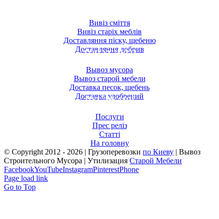
ТОП ПОСЛУГИ
Вивіз сміття
Вивіз старіх меблів
Доставляння піску, щебеню
Доставляння добрив
ТОП УСЛУГИ
Вывоз мусора
Вывоз старой мебели
Доставка песок, щебень
Доставка удобрений
ПУБЛІКАЦІЇ
Послуги
Прес реліз
Статті
На головну
© Copyright 2012 -
2026 | Грузоперевозки
по Киеву
| Вывоз
Строительного Мусора | Утилизация
Старой Мебели
Facebook
YouTube
Instagram
Pinterest
Phone
Page load link
Go to Top