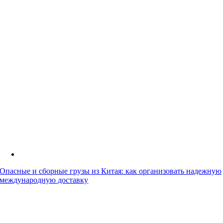
Опасные и сборные грузы из Китая: как организовать надежную
международную доставку