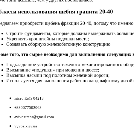
бласти использования щебня гранита 20-40
едлагаем приобрести щебень фракции 20-40, потому что именно 
Строить фундаменты, которые должны выдерживать большие
Укреплять кронштейны подушки моста;
Создавать сборную железобетонную конструкцию.
оме того, это сырье необходимо для выполнения следующих з
Подкладочное устройство тяжелого механизированного обор
Высыпание «подушки» при мощении шоссе;
Высыпка насыпи под полотном железной дороги;
Используется для выполнения работ по ландшафтному дизайн
НАШІ КООРДИНАТИ
місто Київ 04213
+380677502068
avivoztrans@gmail.com
vyvoz.kiev.ua
ТОП ПОСЛУГИ