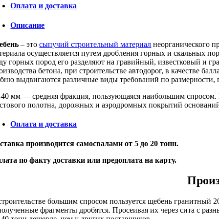
Оплата и доставка
Описание
ебень
– это
сыпучий строительный материал
неорганического пр
териала осуществляется путем дробления горных и скальных пор
ду горных пород его разделяют на гравийный, известковый и
гр
оизводства бетона, при строительстве автодорог, в качестве бал
бню выдвигаются различные виды требований по размерности, п
-40 мм — средняя фракция, пользующаяся наибольшим спросом. И
стового полотна, дорожных и аэродромных покрытий оснований
Оплата и доставка
ставка производится самосвалами от 5 до 20 тонн.
лата по факту доставки или предоплата на карту.
Произ
строительстве большим спросом пользуется щебень гранитный 20
полученные фрагменты дробятся. Просеивая их через сита с раз
-40 тонн дешевле, чем у других поставщиков.