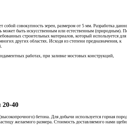
 собой совокупность зерен, размером от 5 мм. Разработка данн
ень может быть искусственным или естественным (природным). П
ебованных строительных материалов, который используется для
 многих других областях. Исходя из степени предназначения, к
.
ундаментных работах, при заливке мостовых конструкций,
 20-40
(высокопрочного) бетона. Для добычи используется горная поро
частицу желаемого размера. Стоимость доставляемого нами щебн