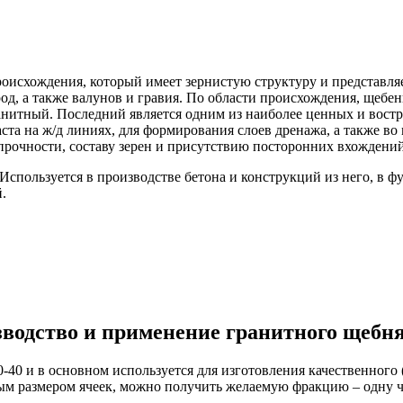
оисхождения, который имеет зернистую структуру и представляет
од, а также валунов и гравия. По области происхождения, щеб
анитный.
Последний является одним из наиболее ценных и востр
ласта на ж/д линиях, для формирования слоев дренажа, а также во
рочности, составу зерен и присутствию посторонних вхождений
спользуется в производстве бетона и конструкций из него, в ф
.
водство и применение гранитного щебня
-40 и в основном используется для изготовления качественного 
ным размером ячеек, можно получить желаемую фракцию – одну 