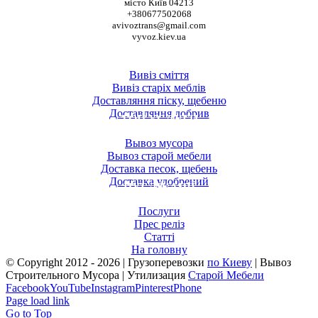
місто Київ 04213
+380677502068
avivoztrans@gmail.com
vyvoz.kiev.ua
ТОП ПОСЛУГИ
Вивіз сміття
Вивіз старіх меблів
Доставляння піску, щебеню
Доставляння добрив
ТОП УСЛУГИ
Вывоз мусора
Вывоз старой мебели
Доставка песок, щебень
Доставка удобрений
ПУБЛІКАЦІЇ
Послуги
Прес реліз
Статті
На головну
© Copyright 2012 -
2026 | Грузоперевозки
по Киеву
| Вывоз
Строительного Мусора | Утилизация
Старой Мебели
Facebook
YouTube
Instagram
Pinterest
Phone
Page load link
Go to Top