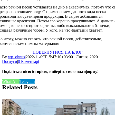
асто речной песок устилается на дно в аквариумах, потому что о
рекрасно очищает воду. С применением данного вида песка
роизводится сувенирная продукция. В сырье добавляются
азличные красители. Потом его хорошо просушивают. А дальше 
омощью него создают картины, либо выкладывают в баночки,
оздавая различные узоры. У кого, на что фантазии хватает.
о итогу, можно сказать, что речной песок, действительно,
вляется незаменимым материалом.
ПОВЕРНУТИСЯ НА БЛОГ
By
wp_ohnus
|
2022-11-09T15:47:10+03:00
1 Липня, 2020
|
Послуги
|
0 Коментарі
Поділіться цією історією, виберіть свою платформу!
WhatsApp
Telegram
Related Posts