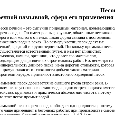
Песо
речной намывной, сфера его применения
есок речной – это сыпучий природный материал, добывающийс
 речного дна. Он имеет ровные, круглые, обкатанные песчинки
ерого или желтого оттенка. Такая форма связана с постоянным
вижением воды в реках. По размеру частиц песок делят на:
елкий, средний и крупнозернистый. Поскольку промывка песка
существляется естественным путём, в нём нет глинистых
омочков, камней, органики, что делает его материалом,
одходящим для различных строительных работ. Но, несмотря на
ниверсальность данного песка, из-за дорогой стоимости, которая
апрямую зависит от сложности добычи такого материала,
троители нередко применяют вместо него карьерный песок.
амывной песок добывается из бывшего русла старой реки. В
аком песке успешно сочетаются два редко встречающихся вместе
войства: крупность и практически абсолютная чистота, потому
то этот песок промыт водой.
амывной песок с речного дна обладает однородностью, потому
го чаще применяют в бетонных работах при производстве смесе
ля раствора. Средний размер элементов – 1,4-2,1 мм.