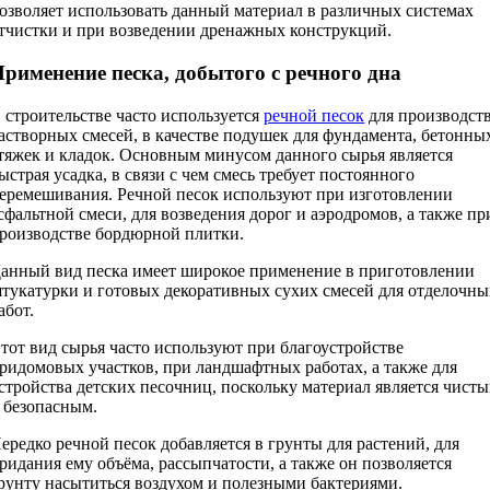
озволяет использовать данный материал в различных системах
тчистки и при возведении дренажных конструкций.
рименение песка, добытого с речного дна
 строительстве часто используется
речной песок
для производст
астворных смесей, в качестве подушек для фундамента, бетонны
тяжек и кладок. Основным минусом данного сырья является
ыстрая усадка, в связи с чем смесь требует постоянного
еремешивания. Речной песок используют при изготовлении
сфальтной смеси, для возведения дорог и аэродромов, а также пр
роизводстве бордюрной плитки.
анный вид песка имеет широкое применение в приготовлении
тукатурки и готовых декоративных сухих смесей для отделочны
абот.
тот вид сырья часто используют при благоустройстве
ридомовых участков, при ландшафтных работах, а также для
стройства детских песочниц, поскольку материал является чист
 безопасным.
ередко речной песок добавляется в грунты для растений, для
ридания ему объёма, рассыпчатости, а также он позволяется
рунту насытиться воздухом и полезными бактериями.