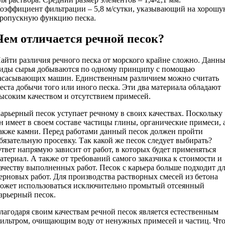
оэффициент фильтрации – 5,8 м/сутки, указывающий на хорош
ропускную функцию песка.
Чем отличается речной песок?
айти различия речного песка от морского крайне сложно. Данн
иды сырья добываются по одному принципу с помощью
асасывающих машин. Единственным различием можно считать
еста добычи того или иного песка. Эти два материала обладают
ысоким качеством и отсутствием примесей.
арьерный песок уступает речному в своих качествах. Поскольку
н имеет в своем составе частицы глины, органические примеси, 
акже камни. Перед работами данный песок должен пройти
бязательную просевку. Так какой же песок следует выбирать?
твет напрямую зависит от работ, в которых будет применяться
атериал. А также от требований самого заказчика к стоимости и
ачеству выполненных работ. Песок с карьера больше подходит д
ерновых работ. Для производства растворных смесей из бетона
ожет использоваться исключительно промытый отсеянный
арьерный песок.
лагодаря своим качествам речной песок является естественным
ильтром, очищающим воду от ненужных примесей и частиц. Чт