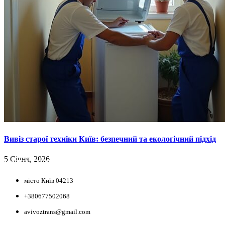
Вивіз старої техніки Київ: безпечний та екологічний підхід
5 Січня, 2026
НАШІ КООРДИНАТИ
місто Київ 04213
+380677502068
avivoztrans@gmail.com