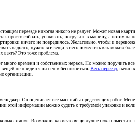
стоящем переезде никогда никого не радует. Может новая кварт
ак просто собрать, упаковать, погрузить в машину, а потом на н
ртировки ничего не повредилось. Желательно, чтобы и перевозка 
живать надолго, нужно все вещи в него поместить как можно бол
их взять? Это тоже проблема.
мет много времени и собственных нервов. Но можно поручить вс
 вещей не придется ни о чем беспокоиться.
Весь переезд
, начина
ые организации.
т менеджер. Он оценивает все масштабы предстоящих работ. Мене
ании этой информации можно судить о требуемой упаковке и кол
колько этапов. Возможно, какие-то вещи лучше пока поместить н