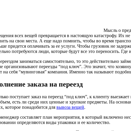
Мысль о пред
щения всех вещей превращается в настоящую катастрофу. Их не т
вить на свои места. А еще надо помнить, чтобы во время транспо
ьше придется оплачивать за ее услуги. Чтобы грузовик не задер
ельно потребуются люди, которые будут все это переносить. Где 
ереездом заниматься самостоятельно, то это действительно зай
е организовывают переезды “под ключ”. Это значит, что хозяину
т на себя “мувинговая” компания. Именно так называют подобн
олнение заказа на переезд
лько поступает заказ на переезд “под ключ”, к клиенту выезжае
объем, есть ли среди них ценные и хрупкие предметы. На основ
х, которое понадобится для
вывоза вещей
.
менеджер составляет план мероприятия, в который включено нес
овании определяются виды упаковки и ее количество.