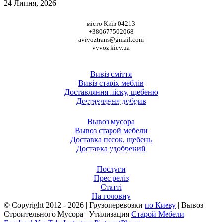
24 Липня, 2026
НАШІ КООРДИНАТИ
місто Київ 04213
+380677502068
avivoztrans@gmail.com
vyvoz.kiev.ua
ТОП ПОСЛУГИ
Вивіз сміття
Вивіз старіх меблів
Доставляння піску, щебеню
Доставляння добрив
ТОП УСЛУГИ
Вывоз мусора
Вывоз старой мебели
Доставка песок, щебень
Доставка удобрений
ПУБЛІКАЦІЇ
Послуги
Прес реліз
Статті
На головну
© Copyright 2012 -
2026 | Грузоперевозки
по Киеву
| Вывоз
Строительного Мусора | Утилизация
Старой Мебели