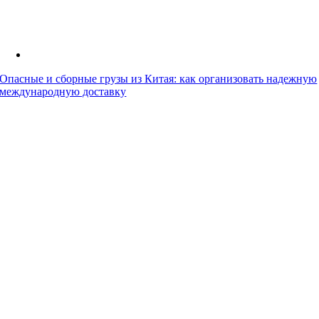
Опасные и сборные грузы из Китая: как организовать надежную
международную доставку