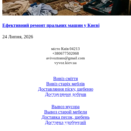
Ефективний ремонт пральних машин у Києві
24 Липня, 2026
НАШІ КООРДИНАТИ
місто Київ 04213
+380677502068
avivoztrans@gmail.com
vyvoz.kiev.ua
ТОП ПОСЛУГИ
Вивіз сміття
Вивіз старіх меблів
Доставляння піску, щебеню
Доставляння добрив
ТОП УСЛУГИ
Вывоз мусора
Вывоз старой мебели
Доставка песок, щебень
Доставка удобрений
ПУБЛІКАЦІЇ