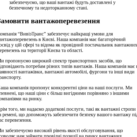
забезпечуємо, що ваші вантажі будуть доставлені у
безпечному та недоторканному стані.
Замовити вантажоперевезення
омпанія “ВивізТранс” забезпечує найкращі умови для
антажоперевезень в Києві. Наша компанія має багаторічний
освід у цій сфері та відома як провідний постачальник вантажни
еревезень на території Києва та області.
и пропонуємо широкий спектр транспортних засобів, що
ідповідають потребам різних типів вантажів. Наша компанія має 
аявності вантажівки, вантажні автомобілі, фургони та інші види
ранспорту.
аша компанія пропонує конкурентні ціни на наші послуги. Ми
певнені, що наші ціни є більш вигідними порівняно з іншими
омпаніями на ринку.
рім того, ми надаємо додаткові послуги, такі як вантажні стропи
а ремені, що допоможуть забезпечити безпеку вашого вантажу пі
ас перевезення.
и забезпечуємо високий рівень якості обслуговування, що
озволяє нам займати провідні позиції на ринку вантажних