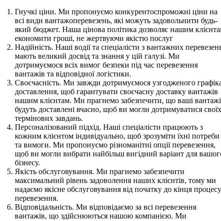
Гнучкі ціни. Ми пропонуємо конкурентоспроможні ціни на
всі види вантажоперевезень, які можуть задовольнити будь-
який бюджет. Наша цінова політика дозволяє нашим клієнт
економити гроші, не жертвуючи якістю послуг
Надійність. Наші водії та спеціалісти з вантажних перевезен
мають великий досвід та знання у цій галузі. Ми
дотримуємося всіх вимог безпеки під час перевезення
вантажів та відповідної логістики.
Своєчасність. Ми завжди дотримуємося узгодженого графік
доставлення, щоб гарантувати своєчасну доставку вантажів
нашим клієнтам. Ми прагнемо забезпечити, що ваші вантаж
будуть доставлені вчасно, щоб ви могли дотримуватися свої
термінових завдань.
Персоналізований підхід. Наші спеціалісти працюють з
кожним клієнтом індивідуально, щоб зрозуміти їхні потреби
та вимоги. Ми пропонуємо різноманітні опції перевезення,
щоб ви могли вибрати найбільш вигідний варіант для вашог
бізнесу.
Якість обслуговування. Ми прагнемо забезпечити
максимальний рівень задоволення наших клієнтів, тому ми
надаємо якісне обслуговування від початку до кінця процес
перевезення.
Відповідальність. Ми відповідаємо за всі перевезення
вантажів, що здійснюються нашою компанією. Ми