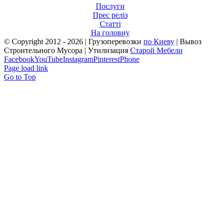
Послуги
Прес реліз
Статті
На головну
© Copyright 2012 -
2026 | Грузоперевозки
по Киеву
| Вывоз
Строительного Мусора | Утилизация
Старой Мебели
Facebook
YouTube
Instagram
Pinterest
Phone
Page load link
Go to Top