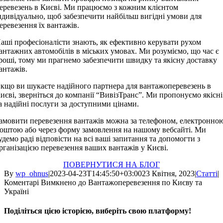
еревезень в Києві. Ми працюємо з кожним клієнтом
ндивідуально, щоб забезпечити найбільш вигідні умови для
еревезення їх вантажів.
аші професіоналісти знають, як ефективно керувати рухом
антажних автомобілів в міських умовах. Ми розуміємо, що час є
роші, тому ми прагнемо забезпечити швидку та якісну доставку
антажів.
кщо ви шукаєте надійного партнера для вантажоперевезень в
иєві, зверніться до компанії “ВивізТранс”. Ми пропонуємо якісні
а надійні послуги за доступними цінами.
амовити перевезення вантажів можна за телефоном, електронно
оштою або через форму замовлення на нашому вебсайті. Ми
удемо раді відповісти на всі ваші запитання та допомогти з
рганізацією перевезення ваших вантажів у Києві.
ПОВЕРНУТИСЯ НА БЛОГ
By
wp_ohnus
|
2023-04-23T14:45:50+03:00
23 Квітня, 2023
|
Статті
|
Коментарі Вимкнено
до Вантажоперевезення по Києву та
Україні
Поділіться цією історією, виберіть свою платформу!