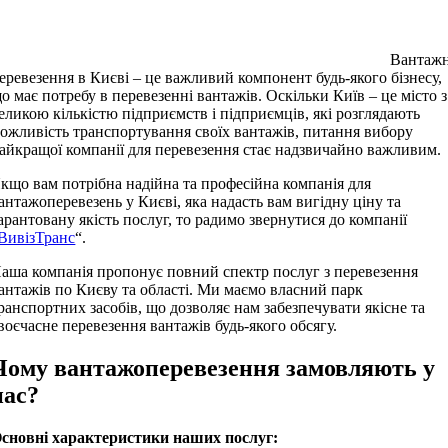
Вантажн
еревезення в Києві – це важливий компонент будь-якого бізнесу,
о має потребу в перевезенні вантажів. Оскільки Київ – це місто з
еликою кількістю підприємств і підприємців, які розглядають
ожливість транспортування своїх вантажів, питання вибору
айкращої компанії для перевезення стає надзвичайно важливим.
кщо вам потрібна надійна та професійна компанія для
антажоперевезень у Києві, яка надасть вам вигідну ціну та
арантовану якість послуг, то радимо звернутися до компанії
ВивізТранс
“.
аша компанія пропонує повний спектр послуг з перевезення
антажів по Києву та області. Ми маємо власний парк
ранспортних засобів, що дозволяє нам забезпечувати якісне та
воєчасне перевезення вантажів будь-якого обсягу.
Чому вантажоперевезення замовляють у
нас?
сновні характеристики наших послуг: