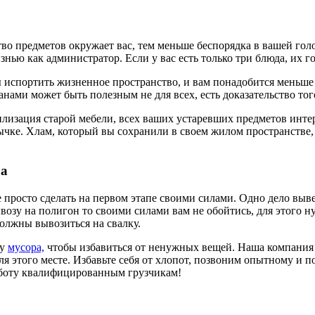
во предметов окружает вас, тем меньше беспорядка в вашей гол
нью как администратор. Если у вас есть только три блюда, их го
ы испортить жизненное пространство, и вам понадобится меньше
ми может быть полезным не для всех, есть доказательство того
изация старой мебели, всех ваших устаревших предметов интерь
ычке. Хлам, который вы сохранили в своем жилом пространстве,
ра
е просто сделать на первом этапе своими силами. Одно дело выв
озу на полигон то своими силами вам не обойтись, для этого н
олжны вывозиться на свалку.
зу
мусора,
чтобы избавиться от ненужных вещей. Наша компания м
я этого месте. Избавьте себя от хлопот, позвоним опытному и п
работу квалифицированным грузчикам!