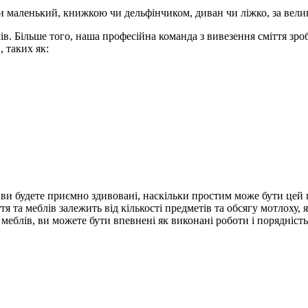
 маленький, книжкою чи дельфінчиком, диван чи ліжко, за велик
ів.
Більше того, наша професійна команда з вивезення сміття зр
 таких як:
о ви будете приємно здивовані, наскільки простим може бути цей
ття та меблів залежить від кількості предметів та обсягу мотлоху,
 меблів, ви можете бути впевнені як виконані роботи і порядність