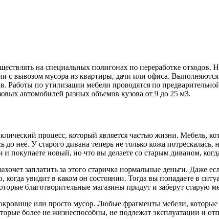
ществлять на специальных полигонах по переработке отходов. Н
нии с вывозом мусора из квартиры, дачи или офиса. Выполняются
 Работы по утилизации мебели проводятся по предварительной 
овых автомобилей разных объемов кузова от 9 до 25 м3.
клический процесс, который является частью жизни. Мебель, кот
сь до неё. У старого дивана теперь не только кожа потрескалась
н и покупаете новый, но что вы делаете со старым диваном, ко
ахочет заплатить за этого старичка нормальные деньги. Даже есл
го, когда увидит в каком он состоянии. Тогда вы попадаете в си
оторые благотворительные магазины придут и заберут старую мебе
– сокровище или просто мусор. Любые фрагменты мебели, которы
которые более не жизнеспособны, не подлежат эксплуатации и от