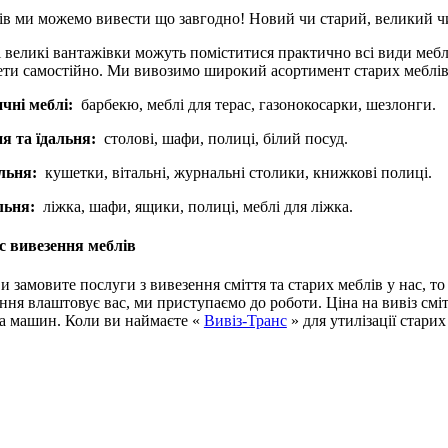
ів ми можемо вивести що завгодно!
Новий чи старий, великий чи
 великі вантажівки можуть поміститися практично всі види мебл
ти самостійно.
Ми вивозимо широкий асортимент старих меблів,
ні меблі:
барбекю, меблі для терас, газонокосарки, шезлонги.
 та їдальня:
столові, шафи, полиці, білий посуд.
льня:
кушетки, вітальні, журнальні столики, книжкові полиці.
ьня:
ліжка, шафи, ящики, полиці, меблі для ліжка.
с вивезення меблів
и замовите послуги з вивезення сміття та старих меблів у нас, т
ння влаштовує вас, ми приступаємо до роботи.
Ціна на вивіз смі
на машин.
Коли ви наймаєте «
Вивіз-Транс
» для утилізації старих