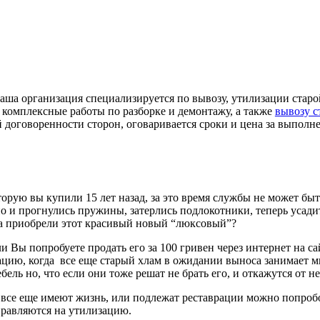
аша организация специализируется по вывозу, утилизации старо
 комплексные работы по разборке и демонтажу, а также
вывозу с
договоренности сторон, оговаривается сроки и цена за выполн
орую вы купили 15 лет назад, за это время службы не может быт
, но и прогнулись пружины, затерлись подлокотники, теперь усади
гда приобрели этот красивый новый “люксовый”?
и Вы попробуете продать его за 100 гривен через интернет на са
туацию, когда все еще старый хлам в ожидании выноса занимает 
ль но, что если они тоже решат не брать его, и откажутся от н
е все еще имеют жизнь, или подлежат реставрации можно попроб
правляются на утилизацию.