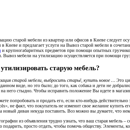
ацию старой мебели из квартир или офисов в Киеве следует осу
 в Киеве и предлагает услуги на Вывоз старой мебели в сочета
и
и крупногабаритных предметов при помощи опытных грузчиков.
. Вывоз мебели на утилизацию осуществляется при помощи груз
 утилизировать старую мебель?
ация старой мебели, выбросить старьё, купить новое …
Это ци
данном виде, но это было; до того, как собака и дети не добрали
 на него стыдно. Чтобы исправить положение Вы идете в магази
ете попробовать и продать его, если кто-нибудь действительно з
olx», не факт, что покупатель не изменит свое желание купить е
 а новый диван некуда поставить. Воз можно вы думаете, что нек
ографии из объявления трудно узнать, что ваш старая мебель 
о подарить, просто отдать, чтобы помочь обществу. Элементы, 