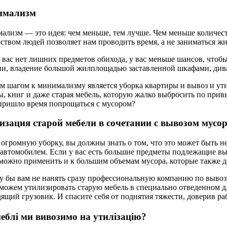
имализм
лизм — это идея: чем меньше, тем лучше. Чем меньше количест
ством людей позволяет нам проводить время, а не заниматься жиз
 вас нет лишних предметов обихода, у вас меньше шансов, чтоб
и, владение большой жилплощадью заставленной шкафами, дивана
 шагом к минимализму является уборка квартиры и вывоз и утил
, книг и даже старая мебель, которую жалко выбросить по прив
пришло время попрощаться с мусором?
изация старой мебели в сочетании с вывозом мусо
 огромную уборку, вы должны знать о том, что это может быть н
автомобилем. Если у вас есть большие предметы подлежащие выв
можно применить и к большим объемам мусора, которые также д
у бы вам не нанять сразу профессиональную компанию по выво
можем утилизировать старую мебель в специально отведенном дл
ящий грузовик. И спасите себя от поднятия тяжести, доверив 
меблі ми вивозимо на утилізацію?