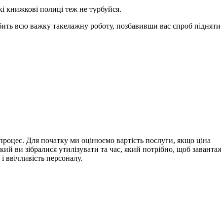
і книжкові полиці теж не турбуйся.
обить всю важку такелажну роботу, позбавивши вас спроб підняти
 процес.
Для початку ми оцінюємо вартість послуги, якщо ціна
 який ви зібралися утилізувати та час, який потрібно, щоб завант
 і ввічливість персоналу.