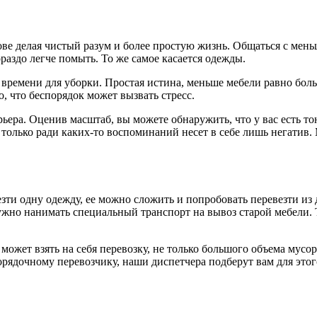
ове делая чистый разум и более простую жизнь. Общаться с мен
раздо легче помыть. То же самое касается одежды.
 времени для уборки. Простая истина, меньше мебели равно бол
, что беспорядок может вызвать стресс.
ера. Оценив масштаб, вы можете обнаружить, что у вас есть то
 только ради каких-то воспоминаний несет в себе лишь негатив.
езти одну одежду, ее можно сложить и попробовать перевезти из
ужно нанимать специальный транспорт на вывоз старой мебели. 
ожет взять на себя перевозку, не только большого объема мусор
орядочному перевозчику, наши диспетчера подберут вам для этог