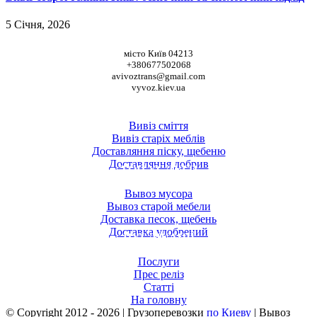
5 Січня, 2026
НАШІ КООРДИНАТИ
місто Київ 04213
+380677502068
avivoztrans@gmail.com
vyvoz.kiev.ua
ТОП ПОСЛУГИ
Вивіз сміття
Вивіз старіх меблів
Доставляння піску, щебеню
Доставляння добрив
ТОП УСЛУГИ
Вывоз мусора
Вывоз старой мебели
Доставка песок, щебень
Доставка удобрений
ПУБЛІКАЦІЇ
Послуги
Прес реліз
Статті
На головну
© Copyright 2012 -
2026 | Грузоперевозки
по Киеву
| Вывоз