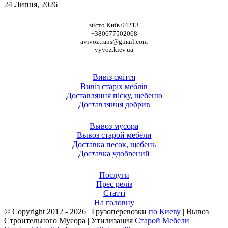
24 Липня, 2026
НАШІ КООРДИНАТИ
місто Київ 04213
+380677502068
avivoztrans@gmail.com
vyvoz.kiev.ua
ТОП ПОСЛУГИ
Вивіз сміття
Вивіз старіх меблів
Доставляння піску, щебеню
Доставляння добрив
ТОП УСЛУГИ
Вывоз мусора
Вывоз старой мебели
Доставка песок, щебень
Доставка удобрений
ПУБЛІКАЦІЇ
Послуги
Прес реліз
Статті
На головну
© Copyright 2012 -
2026 | Грузоперевозки
по Киеву
| Вывоз
Строительного Мусора | Утилизация
Старой Мебели