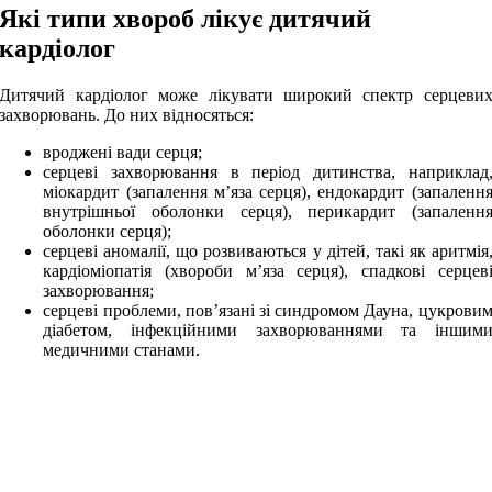
Які типи хвороб лікує дитячий
кардіолог
Дитячий кардіолог може лікувати широкий спектр серцеви
захворювань. До них відносяться:
вроджені вади серця;
серцеві захворювання в період дитинства, наприклад
міокардит (запалення м’яза серця), ендокардит (запаленн
внутрішньої оболонки серця), перикардит (запаленн
оболонки серця);
серцеві аномалії, що розвиваються у дітей, такі як аритмія
кардіоміопатія (хвороби м’яза серця), спадкові серцев
захворювання;
серцеві проблеми, пов’язані зі синдромом Дауна, цукрови
діабетом, інфекційними захворюваннями та іншим
медичними станами.