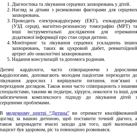
Діагностика та лікування серцевих захворювань у дітей.
Нагляд за дітьми з ризиковими факторами для серцеви
захворювань.
Проводить електрокардіограму (ЕКГ), ехокардіографі
(УЗД серця), магнітно-резонансну томографію (МРТ) т
інші інструментальні дослідження для отриманн
додаткової інформації про стан серця дитини.
Моніторинг та лікування серцевих ускладнень інши
захворювань, таких як цукровий діабет, ревматоїдни
артрит або онкологічні захворювання.
Надання консультацій та допомога родинам.
Дитячі кардіологи, часто співпрацюючи з дорослим
кардіологами, допомагають молодим пацієнтам переходити д
лікування дорослих і вирішувати питання, пов’язані 
перехідним доглядом. Також вони часто співпрацюють з іншим
спеціалістами, такими як педіатри, хірурги, онкологи та інші, дл
забезпечення комплексного підходу до лікування дітей 
серцевими проблемами.
В
медичному центрі “Дитина”
ви отримаєте кваліфіковани
догляд за вашою дитиною, щоб поставити точний діагноз, 
також запровадити вчасні заходи для того, щоб маленьки
пацієнт був здоровим, ріс та повноцінно розвивався.