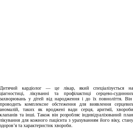
Дитячий кардіолог — це лікар, який спеціалізується н
діагностиці, лікуванні та профілактиці серцево-судинни
захворювань у дітей від народження і до їх повноліття. Ві
проводить комплексне обстеження для виявлення серцеви
аномалій, таких як вроджені вади серця, аритмії, хвороб
клапанів та інші. Також він розробляє індивідуалізований пла
лікування для кожного пацієнта з урахуванням його віку, стан
здоров’я та характеристик хвороби.