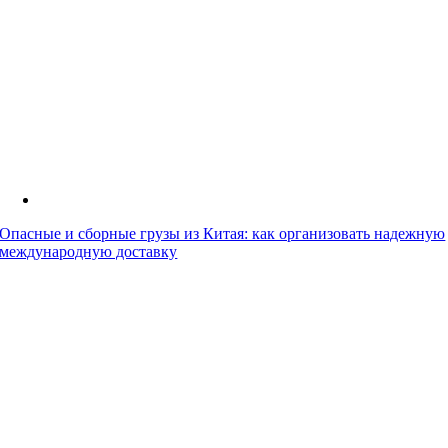
Опасные и сборные грузы из Китая: как организовать надежную
международную доставку