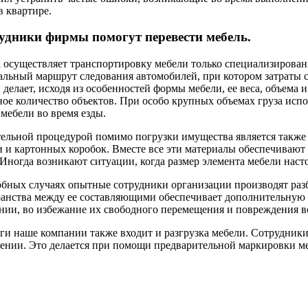
в квартире.
удники фирмы помогут перевести мебель.
осуществляет транспортировку мебели только специализирован
льный маршрут следования автомобилей, при котором затраты с
 делает, исходя из особенностей формы мебели, ее веса, объема
ое количество объектов. При особо крупных объемах груза исп
мебели во время езды.
ельной процедурой помимо погрузки имущества является также 
 и картонных коробок. Вместе все эти материалы обеспечивают
Иногда возникают ситуации, когда размер элемента мебели насто
бных случаях опытные сотрудники организации производят разб
анства между ее составляющими обеспечивает дополнительную 
нии, во избежание их свободного перемещения и повреждения во
ги наше компании также входит и разгрузка мебели. Сотрудник
нии. Это делается при помощи предварительной маркировки ме