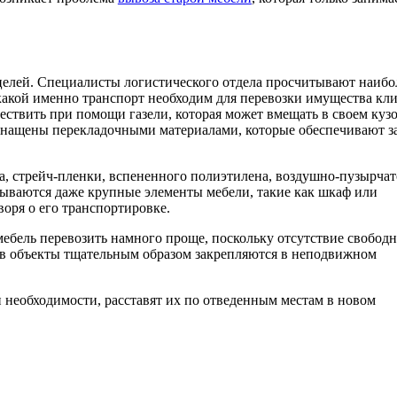
целей. Специалисты логистического отдела просчитывают наибо
какой именно транспорт необходим для перевозки имущества кли
ществить при помощи газели, которая может вмещать в своем куз
 оснащены перекладочными материалами, которые обеспечивают 
а, стрейч-пленки, вспененного полиэтилена, воздушно-пузырча
вываются даже крупные элементы мебели, такие как шкаф или
воря о его транспортировке.
ебель перевозить намного проще, поскольку отсутствие свобод
тв объекты тщательным образом закрепляются в неподвижном
 необходимости, расставят их по отведенным местам в новом