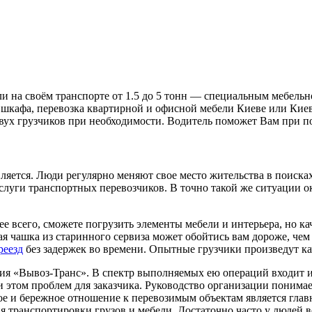
и на своём транспорте от 1.5 до 5 тонн — специальным мебель
, шкафа, перевозка квартирной и офисной мебели Киеве или Киев
двух грузчиков при необходимости. Водитель поможет Вам при п
ляется. Люди регулярно меняют свое место жительства в поисках
услуги транспортных перевозчиков. В точно такой же ситуации 
е всего, сможете погрузить элементы мебели и интерьера, но 
ая чашка из старинного сервиза может обойтись вам дороже, ч
реезд
без задержек во времени. Опытные грузчики произведут ка
ия «Вывоз-Транс». В спектр выполняемых ею операций входит 
и этом проблем для заказчика. Руководство организации понима
ое и бережное отношение к перевозимым объектам является гла
 транспортировки грузов и мебели. Достаточно часто у людей 