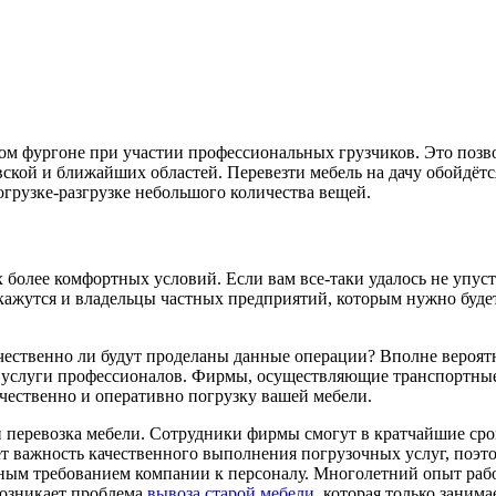
ном фургоне при участии профессиональных грузчиков. Это позв
ской и ближайших областей. Перевезти мебель на дачу обойдётс
огрузке-разгрузке небольшого количества вещей.
 более комфортных условий. Если вам все-таки удалось не упус
окажутся и владельцы частных предприятий, которым нужно буде
качественно ли будут проделаны данные операции? Вполне вероя
ем услуги профессионалов. Фирмы, осуществляющие транспортны
чественно и оперативно погрузку вашей мебели.
и перевозка мебели. Сотрудники фирмы смогут в кратчайшие ср
ет важность качественного выполнения погрузочных услуг, поэт
вным требованием компании к персоналу. Многолетний опыт раб
возникает проблема
вывоза старой мебели
, которая только занима