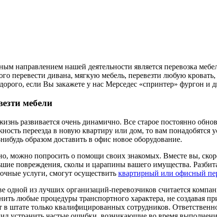
ым направлением нашей деятельности является перевозка мебел
ого перевести дивана, мягкую мебель, перевезти любую кровать
дорого, если Вы закажете у нас Мерседес «спринтер» фургон и 
везти мебели
изнь развивается очень динамично. Все старое постоянно обнов
ность переезда в новую квартиру или дом, то вам понадобятся 
нибудь образом доставить в офис новое оборудование.
о, можно попросить о помощи своих знакомых. Вместе вы, скоре
шие повреждения, сколы и царапины вашего имущества. Разбит
очные услуги, смогут осуществить
квартирный или офисный пе
е одной из лучших организаций-перевозчиков считается компан
ить любые процедуры транспортного характера, не создавая пр
 в штате только квалифицированных сотрудников. Ответственн
ил устранить частые ошибки, возникающие во время выполнения