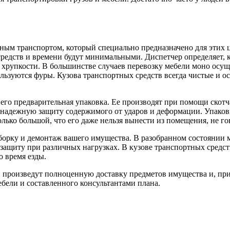
ным транспортом, который специально предназначено для этих 
редств и времени будут минимальными. Диспетчер определяет, 
 и хрупкости. В большинстве случаев перевозку мебели моно осу
ользуются фуры. Кузова транспортных средств всегда чистые и
его предварительная упаковка. Ее производят при помощи скотч
 надежную защиту содержимого от ударов и деформации. Упако
лько большой, что его даже нельзя вынести из помещения, не го
орку и демонтаж вашего имущества. В разобранном состоянии м
защиту при различных нагрузках. В кузове транспортных средс
 время езды.
и произведут полноценную доставку предметов имущества и, при
бели и составленного консультантами плана.