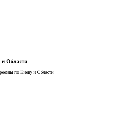
у и Области
реезды по Киеву и Области