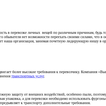
мость в перевозке личных вещей по различным причинам, будь т
того обывателя нет возможности переехать своими силами, что в
вует наша организация, занимая почетную лидирующую нишу в ор
игает более высокие требования к перевозчику. Компания «Выво
олнения
транспортных услуг
.
дежную защиту от внешних воздействий, особенно пыли, поэтому
вая упаковка, а для перевозки необходимо использовать фургоны
 предъявляет к транспорту дополнительные требования.