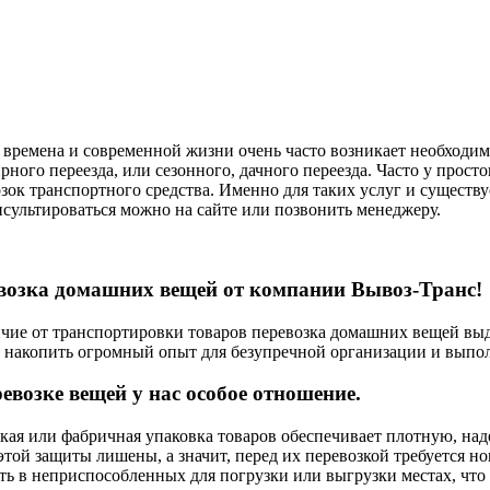
 времена и современной жизни очень часто возникает необходи
рного переезда, или сезонного, дачного переезда. Часто у прос
зок транспортного средства. Именно для таких услуг и сущест
сультироваться можно на сайте или позвонить менеджеру.
возка домашних вещей от компании Вывоз-Транс!
чие от транспортировки товаров перевозка домашних вещей выдв
а накопить огромный опыт для безупречной организации и вып
евозке вещей у нас особое отношение.
кая или фабричная упаковка товаров обеспечивает плотную, на
той защиты лишены, а значит, перед их перевозкой требуется но
ть в неприспособленных для погрузки или выгрузки местах, что