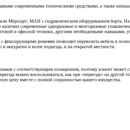
т самыми современными техническими средствами, а также ини
или Мерседес, МАН с гидравлическим оборудованием борта. На 
. В наличии современные одноразовые и многоразовые упаковоч
ытовой и офисной техники, другими необходимыми навыками, у
 с фиксирующими ремнями позволяет перевозить мебель в полн
и аккуратно и возле подъезда, и на открытой местности.
ников с соответствующим оснащением, поэтому клиент может см
еезда можно воспользоваться, как при «переезде» на другой эт
пную цену вместе с полной сохранностью вашего имущества.