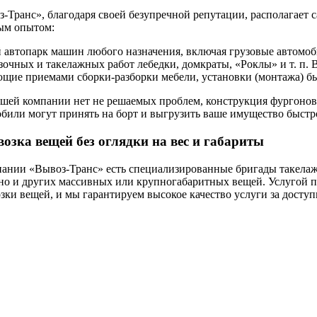
з-Транс», благодаря своей безупречной репутации, располагае
ым опытом:
автопарк машин любого назначения, включая грузовые автомоб
зочных и такелажных работ лебедки, домкраты, «Роклы» и т. п
ющие приемами сборки-разборки мебели, установки (монтажа) б
шей компании нет не решаемых проблем, конструкция фургонов
били могут принять на борт и выгрузить ваше имущество быстро 
возка вещей без оглядки на вес и габариты
ании «Вывоз-Транс» есть специализированные бригады такелаж
о и других массивных или крупногабаритных вещей. Услугой пер
зки вещей, и мы гарантируем высокое качество услуги за досту