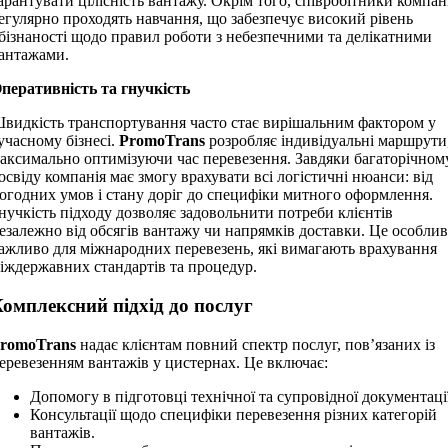
арантувати цілісність вантажу. Окрім того, співробітники компан
егулярно проходять навчання, що забезпечує високий рівень
бізнаності щодо правил роботи з небезпечними та делікатними
антажами.
перативність та гнучкість
видкість транспортування часто стає вирішальним фактором у
учасному бізнесі.
PromoTrans
розробляє індивідуальні маршрути
аксимально оптимізуючи час перевезення. Завдяки багаторічном
освіду компанія має змогу врахувати всі логістичні нюанси: від
огодних умов і стану доріг до специфіки митного оформлення.
нучкість підходу дозволяє задовольнити потреби клієнтів
езалежно від обсягів вантажу чи напрямків доставки. Це особли
ажливо для міжнародних перевезень, які вимагають врахування
іждержавних стандартів та процедур.
омплексний підхід до послуг
romoTrans
надає клієнтам повний спектр послуг, пов’язаних із
еревезенням вантажів у цистернах. Це включає:
Допомогу в підготовці технічної та супровідної документаці
Консультації щодо специфіки перевезення різних категорій
вантажів.