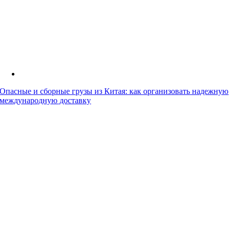
Опасные и сборные грузы из Китая: как организовать надежную
международную доставку