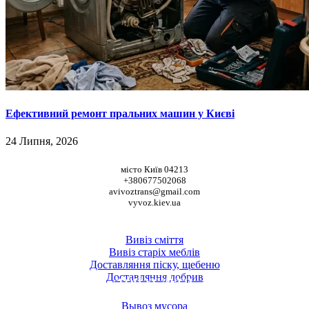
Ефективний ремонт пральних машин у Києві
24 Липня, 2026
НАШІ КООРДИНАТИ
місто Київ 04213
+380677502068
avivoztrans@gmail.com
vyvoz.kiev.ua
ТОП ПОСЛУГИ
Вивіз сміття
Вивіз старіх меблів
Доставляння піску, щебеню
Доставляння добрив
ТОП УСЛУГИ
Вывоз мусора