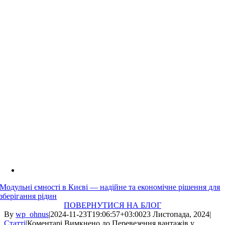
Модульні ємності в Києві — надійне та економічне рішення для
зберігання рідин
ПОВЕРНУТИСЯ НА БЛОГ
By
wp_ohnus
|
2024-11-23T19:06:57+03:00
23 Листопада, 2024
|
Статті
|
Коментарі Вимкнено
до Перевезення вантажів у