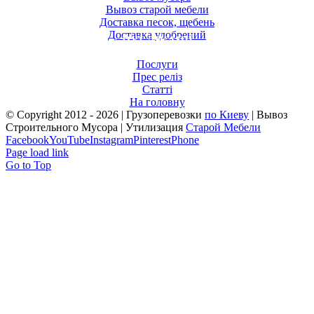
Вывоз старой мебели
Доставка песок, щебень
Доставка удобрений
ПУБЛІКАЦІЇ
Послуги
Прес реліз
Статті
На головну
© Copyright 2012 -
2026 | Грузоперевозки
по Киеву
| Вывоз
Строительного Мусора | Утилизация
Старой Мебели
Facebook
YouTube
Instagram
Pinterest
Phone
Page load link
Go to Top