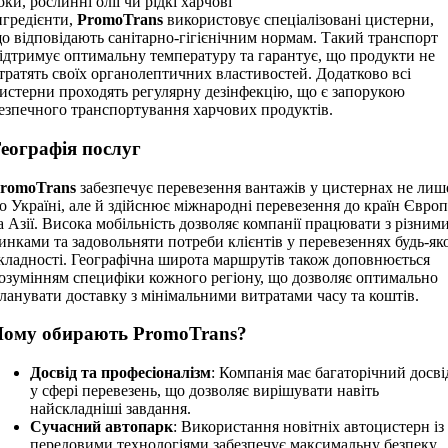
оки, рослинні олії чи рідкі харчові
нгредієнти,
PromoTrans
використовує спеціалізовані цистерни,
о відповідають санітарно-гігієнічним нормам. Такий транспорт
ідтримує оптимальну температуру та гарантує, що продукти не
тратять своїх органолептичних властивостей. Додатково всі
истерни проходять регулярну дезінфекцію, що є запорукою
езпечного транспортування харчових продуктів.
еографія послуг
romoTrans
забезпечує перевезення вантажів у цистернах не лиш
о Україні, але й здійснює міжнародні перевезення до країн Євро
а Азії. Висока мобільність дозволяє компанії працювати з різним
инками та задовольняти потреби клієнтів у перевезеннях будь-як
кладності. Географічна широта маршрутів також доповнюється
озумінням специфіки кожного регіону, що дозволяє оптимально
ланувати доставку з мінімальними витратами часу та коштів.
Чому обирають PromoTrans?
Досвід та професіоналізм
: Компанія має багаторічний досві
у сфері перевезень, що дозволяє вирішувати навіть
найскладніші завдання.
Сучасний автопарк
: Використання новітніх автоцистерн із
передовими технологіями забезпечує максимальну безпеку