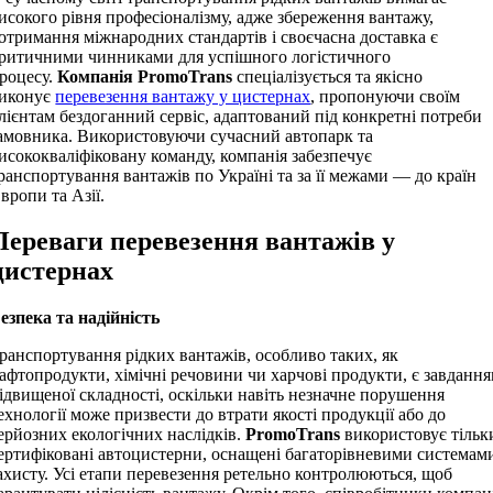
исокого рівня професіоналізму, адже збереження вантажу,
отримання міжнародних стандартів і своєчасна доставка є
ритичними чинниками для успішного логістичного
роцесу.
Компанія PromoTrans
спеціалізується та якісно
иконує
перевезення вантажу у цистернах
, пропонуючи своїм
лієнтам бездоганний сервіс, адаптований під конкретні потреби
амовника. Використовуючи сучасний автопарк та
исококваліфіковану команду, компанія забезпечує
ранспортування вантажів по Україні та за її межами — до країн
вропи та Азії.
Переваги перевезення вантажів у
цистернах
езпека та надійність
ранспортування рідких вантажів, особливо таких, як
афтопродукти, хімічні речовини чи харчові продукти, є завданн
ідвищеної складності, оскільки навіть незначне порушення
ехнології може призвести до втрати якості продукції або до
ерйозних екологічних наслідків.
PromoTrans
використовує тільк
ертифіковані автоцистерни, оснащені багаторівневими системам
ахисту. Усі етапи перевезення ретельно контролюються, щоб