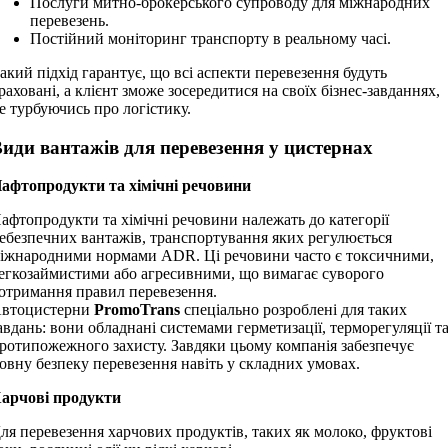
Послуги митно-брокерського супроводу для міжнародних
перевезень.
Постійний моніторинг транспорту в реальному часі.
акий підхід гарантує, що всі аспекти перевезення будуть
раховані, а клієнт зможе зосередитися на своїх бізнес-завданнях,
е турбуючись про логістику.
иди вантажів для перевезення у цистернах
афтопродукти та хімічні речовини
афтопродукти та хімічні речовини належать до категорії
ебезпечних вантажів, транспортування яких регулюється
іжнародними нормами ADR. Ці речовини часто є токсичними,
егкозаймистими або агресивними, що вимагає суворого
отримання правил перевезення.
втоцистерни
PromoTrans
спеціально розроблені для таких
авдань: вони обладнані системами герметизації, терморегуляції т
ротипожежного захисту. Завдяки цьому компанія забезпечує
овну безпеку перевезення навіть у складних умовах.
арчові продукти
ля перевезення харчових продуктів, таких як молоко, фруктові