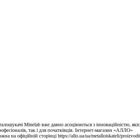
алошукачі Minelab вже давно асоціюються з інноваційністю, які
рофесіоналів, так і для початківців. Інтернет-магазин «АЛЛО»
фіційній сторінці https://allo.ua/ua/metalloiskateli/proizvodit