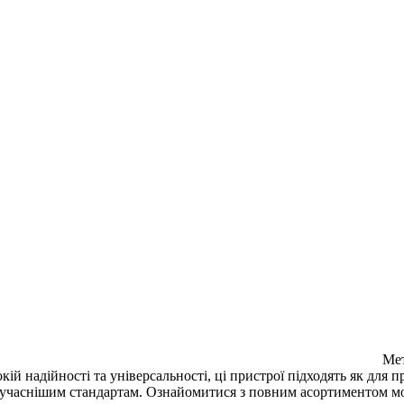
Мет
ій надійності та універсальності, ці пристрої підходять як для п
снішим стандартам. Ознайомитися з повним асортиментом можна на о