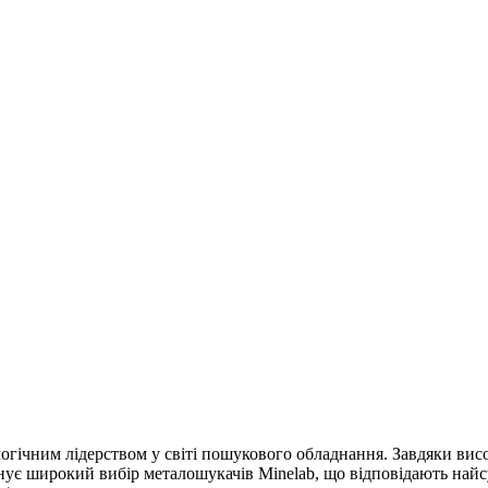
огічним лідерством у світі пошукового обладнання. Завдяки висок
ує широкий вибір металошукачів Minelab, що відповідають найсуча