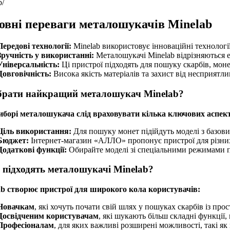
b/
овні переваги металошукачів Minelab
Передові технології:
Minelab використовує інноваційні технології
Зручність у використанні:
Металошукачі Minelab відрізняються е
Універсальність:
Ці пристрої підходять для пошуку скарбів, моне
Довговічність:
Висока якість матеріалів та захист від несприятл
брати найкращий металошукач Minelab?
иборі металошукача слід враховувати кілька ключових аспект
Ціль використання:
Для пошуку монет підійдуть моделі з базови
Бюджет:
Інтернет-магазин «АЛЛО» пропонує пристрої для різних 
Додаткові функції:
Обирайте моделі зі спеціальними режимами п
 підходять металошукачі Minelab?
ab створює пристрої для широкого кола користувачів:
Новачкам
, які хочуть почати свій шлях у пошуках скарбів із про
Досвідченим користувачам
, які шукають більш складні функції,
Професіоналам
, для яких важливі розширені можливості, такі як