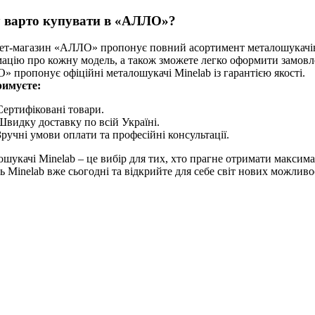
 варто купувати в «АЛЛО»?
ет-магазин «АЛЛО» пропонує повний асортимент металошукачів M
ацію про кожну модель, а також зможете легко оформити замовле
 пропонує офіційні металошукачі Minelab із гарантією якості.
римуєте:
Сертифіковані товари.
Швидку доставку по всій Україні.
Зручні умови оплати та професійні консультації.
шукачі Minelab – це вибір для тих, хто прагне отримати максим
ь Minelab вже сьогодні та відкрийте для себе світ нових можливо