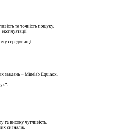
ливість та точність пошуку.
 експлуатації.
кому середовищі.
х завдань – Minelab Equinox.
ук”.
у та високу чутливість.
них сигналів.