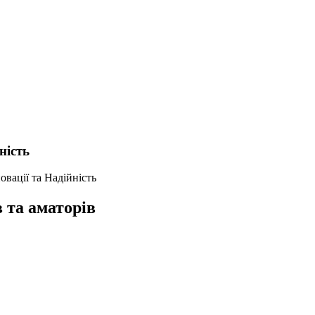
ність
овації та Надійність
 та аматорів