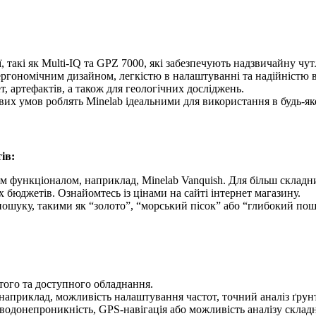
, такі як Multi-IQ та GPZ 7000, які забезпечують надзвичайну чут
ргономічним дизайном, легкістю в налаштуванні та надійністю в
т, артефактів, а також для геологічних досліджень.
ивих умов роблять Minelab ідеальними для використання в будь-я
ів:
м функціоналом, наприклад, Minelab Vanquish. Для більш складни
бюджетів. Ознайомтесь із цінами на сайті інтернет магазину.
ошуку, такими як “золото”, “морський пісок” або “глибокий пош
стого та доступного обладнання.
 наприклад, можливість налаштування частот, точний аналіз ґрунт
 водонепроникність, GPS-навігація або можливість аналізу склад