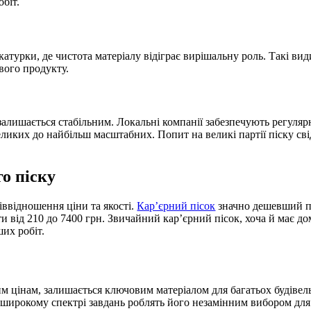
біт.
турки, де чистота матеріалу відіграє вирішальну роль. Такі ви
евого продукту.
залишається стабільним. Локальні компанії забезпечують регуляр
еликих до найбільш масштабних. Попит на великі партії піску св
го піску
іввідношення ціни та якості.
Кар’єрний пісок
значно дешевший по
ати від 210 до 7400 грн. Звичайний кар’єрний пісок, хоча й має 
ших робіт.
им цінам, залишається ключовим матеріалом для багатьох будіве
 широкому спектрі завдань роблять його незамінним вибором для 