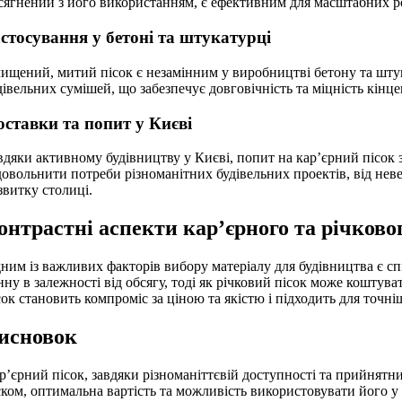
сягнений з його використанням, є ефективним для масштабних ро
стосування у бетоні та штукатурці
ищений, митий пісок є незамінним у виробництві бетону та штука
дівельних сумішей, що забезпечує довговічність та міцність кінц
оставки та попит у Києві
вдяки активному будівництву у Києві, попит на кар’єрний пісок 
довольнити потреби різноманітних будівельних проектів, від нев
звитку столиці.
онтрастні аспекти кар’єрного та річково
ним із важливих факторів вибору матеріалу для будівництва є сп
нну в залежності від обсягу, тоді як річковий пісок може коштув
сок становить компроміс за ціною та якістю і підходить для точні
исновок
р’єрний пісок, завдяки різноманіттєвій доступності та прийнятн
ском, оптимальна вартість та можливість використовувати його у