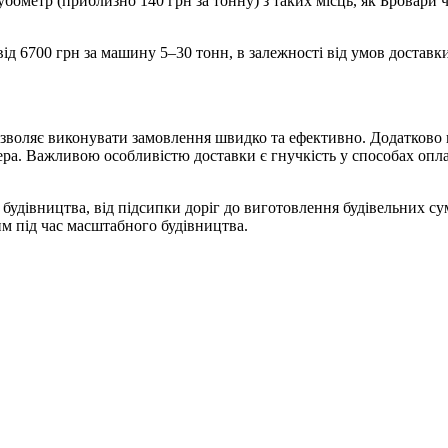
бометр (приблизно 140 грн за тонну) з таких місць, як Бровари 
від 6700 грн за машину 5–30 тонн, в залежності від умов доставк
дозволяє виконувати замовлення швидко та ефективно. Додатково 
ера. Важливою особливістю доставки є гнучкість у способах оплати
х будівництва, від підсипки доріг до виготовлення будівельних с
им під час масштабного будівництва.