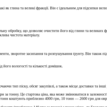
кі як глина та великі фракції. Він є ідеальним для підсипки вел
льну обробку, що дозволяє очистити його від глини та великих фр
жлива чистота матеріалу.
енти, зворотне засипання та розпушування ґрунту. Він також під
ід його вологості та кількості домішок.
ючаючи тип піску, обсяг закупівлі, а також місце доставки та інші
рн за тонну. Це стартова ціна, яка може змінюватися в залежност
 тонн коштують приблизно 4000 грн, 10 тонн — 2600 грн для овра