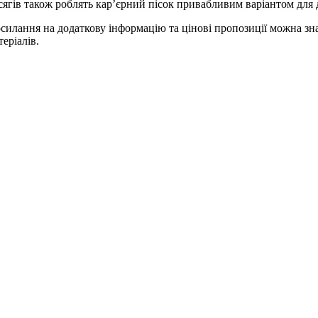
сягів також роблять кар’єрний пісок привабливим варіантом для д
силання на додаткову інформацію та цінові пропозиції можна з
теріалів.