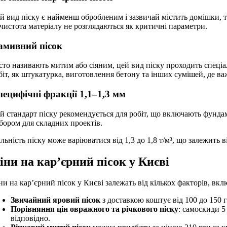
й вид піску є найменш обробленим і зазвичай містить домішки, та
 чистота матеріалу не розглядаються як критичні параметри.
амивний пісок
сто називають митим або сіяним, цей вид піску проходить спеціа
біт, як штукатурка, виготовлення бетону та інших сумішей, де ва
ецифічні фракції 1,1–1,3 мм
й стандарт піску рекомендується для робіт, що включають фундам
бором для складних проектів.
льність піску може варіюватися від 1,3 до 1,8 т/м³, що залежить в
іни на кар’єрний пісок у Києві
ни на кар’єрний пісок у Києві залежать від кількох факторів, вкл
Звичайний яровий пісок
з доставкою коштує від 100 до 150 г
Порівняння цін овражного та річкового піску
: самоскиди 5
відповідно.