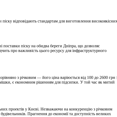
ди піску відповідають стандартам для виготовлення високоякісни
ні поставки піску на обидва береги Дніпра, що дозволяє
ідчить про важливість цього ресурсу для інфраструктурного
рівняно з річковим — його ціна варіюється від 100 до 2600 грн 
домішки, є економним рішенням для підсипки. У той час як митий
льних проектів у Києві. Незважаючи на конкуренцію з річковим
будівельників. Прагнення до економії та доступність великих