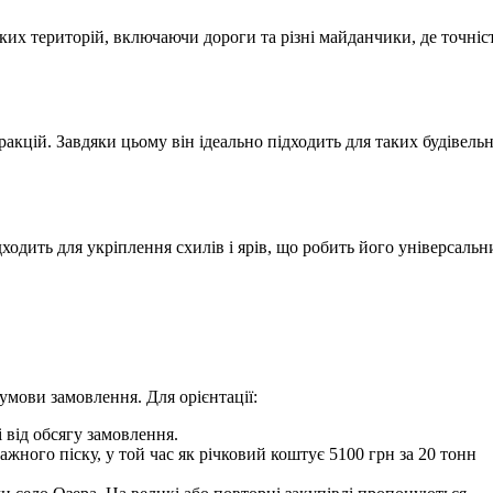
иких територій, включаючи дороги та різні майданчики, де точніс
акцій. Завдяки цьому він ідеально підходить для таких будівель
ходить для укріплення схилів і ярів, що робить його універсаль
 умови замовлення. Для орієнтації:
і від обсягу замовлення.
жного піску, у той час як річковий коштує 5100 грн за 20 тонн