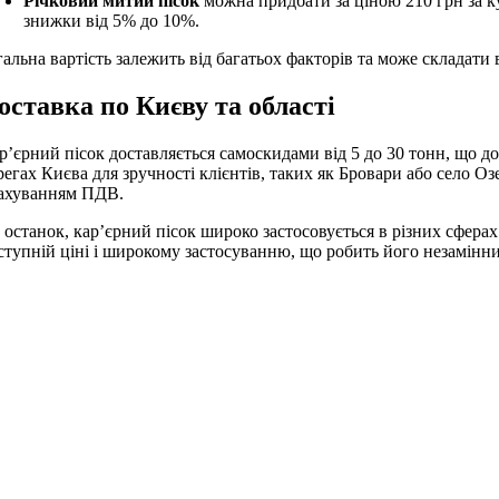
Річковий митий пісок
можна придбати за ціною 210 грн за ку
знижки від 5% до 10%.
гальна вартість залежить від багатьох факторів та може складати 
оставка по Києву та області
р’єрний пісок доставляється самоскидами від 5 до 30 тонн, що 
регах Києва для зручності клієнтів, таких як Бровари або село Оз
ахуванням ПДВ.
 останок, кар’єрний пісок широко застосовується в різних сфера
ступній ціні і широкому застосуванню, що робить його незамінн