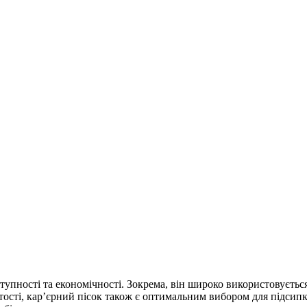
упності та економічності. Зокрема, він широко використовується
артості, кар’єрний пісок також є оптимальним вибором для підсипки