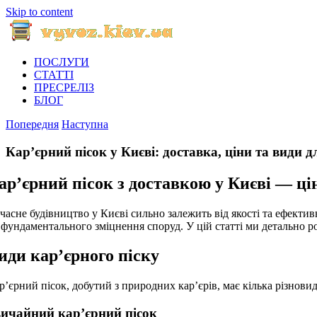
Skip to content
ПОСЛУГИ
СТАТТІ
ПРЕСРЕЛІЗ
БЛОГ
Попередня
Наступна
Кар’єрний пісок у Києві: доставка, ціни та види д
ар’єрний пісок з доставкою у Києві — ці
часне будівництво у Києві сильно залежить від якості та ефектив
 фундаментального зміцнення споруд. У цій статті ми детально роз
иди кар’єрного піску
р’єрний пісок, добутий з природних кар’єрів, має кілька різновид
вичайний кар’єрний пісок