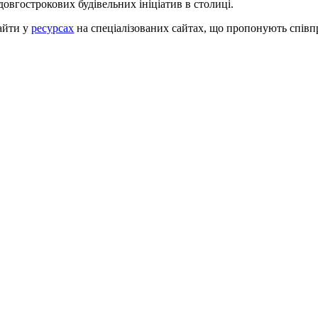
овгострокових будівельних ініціатив в столиці.
найти у
ресурсах
на спеціалізованих сайтах, що пропонують співпр