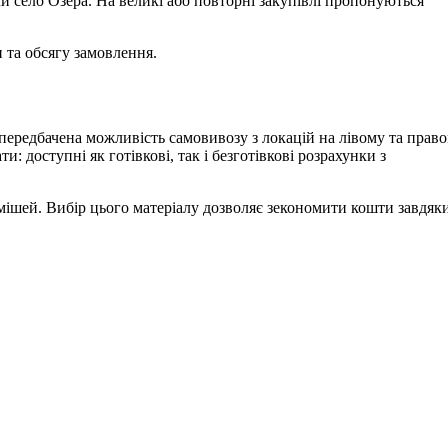
чи село Озера. На великі або повторні закупівлі пропонуються
и та обсягу замовлення.
передбачена можливість самовивозу з локацій на лівому та прав
: доступні як готівкові, так і безготівкові розрахунки з
умішей. Вибір цього матеріалу дозволяє зекономити кошти завдяк