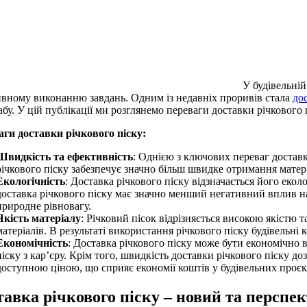
У будівельній
вному виконанню завдань. Одним із недавніх проривів стала
дос
бу. У цій публікації ми розглянемо переваги доставки річкового пі
ги доставки річкового піску:
Швидкість та ефективність
: Однією з ключових переваг доставк
річкового піску забезпечує значно більш швидке отримання матері
Екологічність
: Доставка річкового піску відзначається його еко
доставка річкового піску має значно менший негативний вплив н
природне рівновагу.
Якість матеріалу
: Річковий пісок відрізняється високою якістю 
матеріалів. В результаті використання річкового піску будівельні
Економічність
: Доставка річкового піску може бути економічно
піску з кар’єру. Крім того, швидкість доставки річкового піску 
доступною ціною, що сприяє економії коштів у будівельних проєк
авка річкового піску – новий та перспе