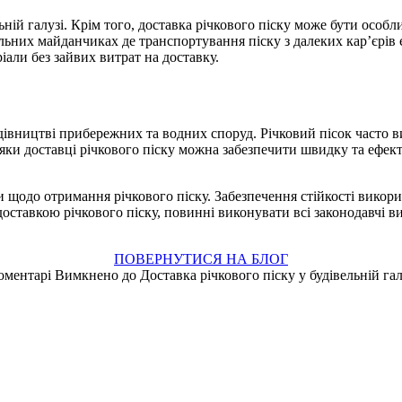
ній галузі. Крім того, доставка річкового піску може бути особл
льних майданчиках де транспортування піску з далеких кар’єрів 
іали без зайвих витрат на доставку.
івництві прибережних та водних споруд. Річковий пісок часто в
яки доставці річкового піску можна забезпечити швидку та ефек
 щодо отримання річкового піску. Забезпечення стійкості викори
я доставкою річкового піску, повинні виконувати всі законодавчі
ПОВЕРНУТИСЯ НА БЛОГ
оментарі Вимкнено
до Доставка річкового піску у будівельній гал