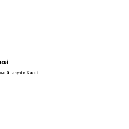
иєві
льній галузі в Києві