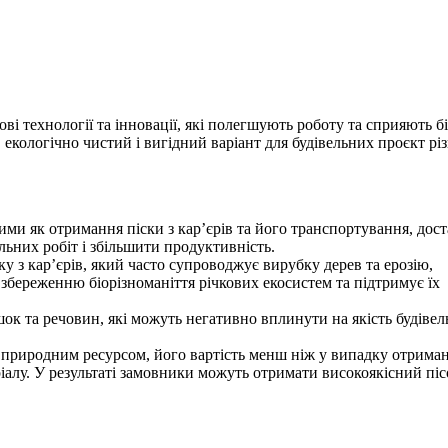
ові технології та інновації, які полегшують роботу та сприяють б
екологічно чистий і вигідний варіант для будівельних проєкт рі
ими як отримання піски з кар’єрів та його транспортування, дос
льних робіт і збільшити продуктивність.
ку з кар’єрів, який часто супроводжує вирубку дерев та ерозію,
береженню біорізноманіття річкових екосистем та підтримує їх
шок та речовин, які можуть негативно вплинути на якість будіве
є природним ресурсом, його вартість менш ніж у випадку отрима
ріалу. У результаті замовники можуть отримати високоякісний піс