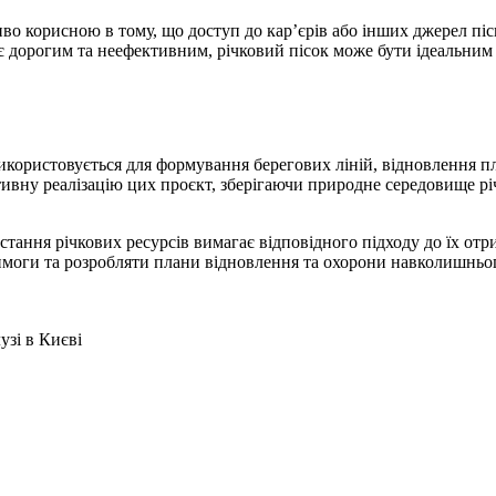
иво корисною в тому, що доступ до кар’єрів або інших джерел піс
є дорогим та неефективним, річковий пісок може бути ідеальним
икористовується для формування берегових ліній, відновлення п
тивну реалізацію цих проєкт, зберігаючи природне середовище рі
стання річкових ресурсів вимагає відповідного підходу до їх от
 вимоги та розробляти плани відновлення та охорони навколишньо
узі в Києві