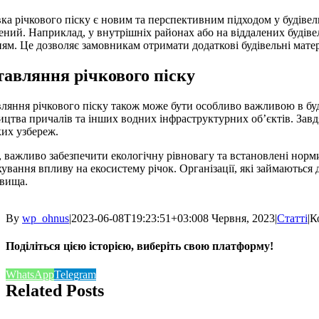
ка річкового піску є новим та перспективним підходом у будівель
ний. Наприклад, у внутрішніх районах або на віддалених будіве
ям. Це дозволяє замовникам отримати додаткові будівельні матер
тавляння річкового піску
ляння річкового піску також може бути особливо важливою в буд
ицтва причалів та інших водних інфраструктурних об’єктів. Завд
их узбереж.
 важливо забезпечити екологічну рівновагу та встановлені норми
хування впливу на екосистему річок. Організації, які займаютьс
овища.
By
wp_ohnus
|
2023-06-08T19:23:51+03:00
8 Червня, 2023
|
Статті
|
К
Поділіться цією історією, виберіть свою платформу!
WhatsApp
Telegram
Related Posts