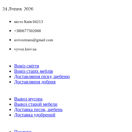
24 Липня, 2026
НАШІ КООРДИНАТИ
місто Київ 04213
+380677502068
avivoztrans@gmail.com
vyvoz.kiev.ua
ТОП ПОСЛУГИ
Вивіз сміття
Вивіз старіх меблів
Доставляння піску, щебеню
Доставляння добрив
ТОП УСЛУГИ
Вывоз мусора
Вывоз старой мебели
Доставка песок, щебень
Доставка удобрений
ПУБЛІКАЦІЇ
Послуги