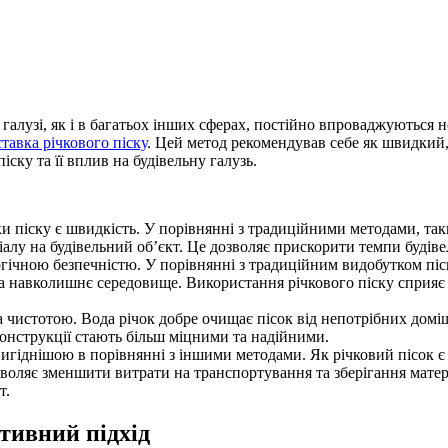
 галузі, як і в багатьох інших сферах, постійно впроваджуються н
тавка річкового піску
. Цей метод рекомендував себе як швидкий, 
ску та її вплив на будівельну галузь.
и піску є швидкість. У порівнянні з традиційними методами, так
алу на будівельний об’єкт. Це дозволяє прискорити темпи будіве
логічною безпечністю. У порівнянні з традиційним видобутком піс
а навколишнє середовище. Використання річкового піску сприяє з
та чистотою. Вода річок добре очищає пісок від непотрібних домі
 конструкції стають більш міцними та надійними.
 вигіднішою в порівнянні з іншими методами. Як річковий пісок 
дозволяє зменшити витрати на транспортування та зберігання мате
т.
ктивний підхід