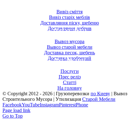
ТОП ПОСЛУГИ
Вивіз сміття
Вивіз старіх меблів
Доставляння піску, щебеню
Доставляння добрив
ТОП УСЛУГИ
Вывоз мусора
Вывоз старой мебели
Доставка песок, щебень
Доставка удобрений
ПУБЛІКАЦІЇ
Послуги
Прес реліз
Статті
На головну
© Copyright 2012 -
2026 | Грузоперевозки
по Киеву
| Вывоз
Строительного Мусора | Утилизация
Старой Мебели
Facebook
YouTube
Instagram
Pinterest
Phone
Page load link
Go to Top