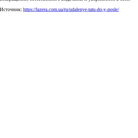
Источник:
https://lazera.com.ua/ru/udalenye-tatu-do-y-posle/