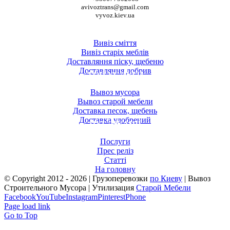
avivoztrans@gmail.com
vyvoz.kiev.ua
ТОП ПОСЛУГИ
Вивіз сміття
Вивіз старіх меблів
Доставляння піску, щебеню
Доставляння добрив
ТОП УСЛУГИ
Вывоз мусора
Вывоз старой мебели
Доставка песок, щебень
Доставка удобрений
ПУБЛІКАЦІЇ
Послуги
Прес реліз
Статті
На головну
© Copyright 2012 -
2026 | Грузоперевозки
по Киеву
| Вывоз
Строительного Мусора | Утилизация
Старой Мебели
Facebook
YouTube
Instagram
Pinterest
Phone
Page load link
Go to Top