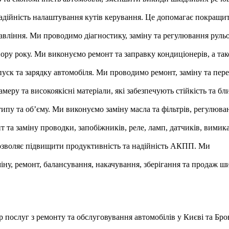
надійність налаштування кутів керування. Це допомагає покращи
вління. Ми проводимо діагностику, заміну та регулювання рульо
ору року. Ми виконуємо ремонт та заправку кондиціонерів, а та
апуск та зарядку автомобіля. Ми проводимо ремонт, заміну та пер
у та високоякісні матеріали, які забезпечують стійкість та бл
ипу та об’єму. Ми виконуємо заміну масла та фільтрів, регулюва
а заміну проводки, запобіжників, реле, ламп, датчиків, вимика
дозволяє підвищити продуктивність та надійність АКПП. Ми
у, ремонт, балансування, накачування, зберігання та продаж ш
 послуг з ремонту та обслуговування автомобілів у Києві та Бро