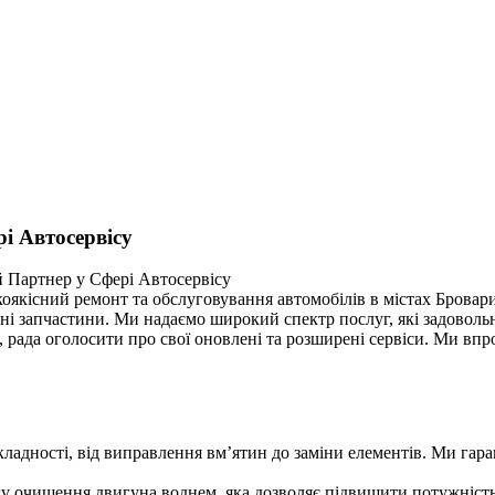
і Автосервісу
 Партнер у Сфері Автосервісу
оякісний ремонт та обслуговування автомобілів в містах Бровари
льні запчастини. Ми надаємо широкий спектр послуг, які задово
рада оголосити про свої оновлені та розширені сервіси. Ми впр
ладності, від виправлення вм’ятин до заміни елементів. Ми гаран
 очищення двигуна воднем, яка дозволяє підвищити потужність 