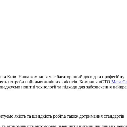
 та Київ. Наша компанія має багаторічний досвід та професійну
льнять потреби найвимогливіших клієнтів. Компанія «СТО
Мега Се
оваджуємо новітні технології та підходи для забезпечення найкр
туємо якість та швидкість робіт,а також дотримання стандартів
та економічність автомобіля, зменшити викиди шкідливих речо