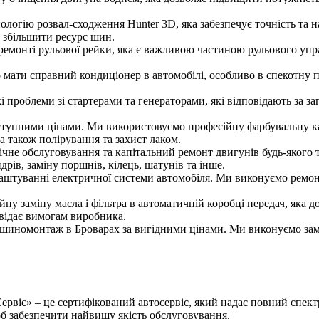
логію розвал-сходження Hunter 3D, яка забезпечує точність та 
а збільшити ресурс шин.
емонті рульової рейки, яка є важливою частиною рульового упра
мати справний кондиціонер в автомобілі, особливо в спекотну п
і проблеми зі стартерами та генераторами, які відповідають за з
упними цінами. Ми використовуємо професійну фарбувальну камер
 також полірування та захист лаком.
не обслуговування та капітальний ремонт двигунів будь-якого т
рів, заміну поршнів, кілець, шатунів та інше.
штуванні електричної системи автомобіля. Ми виконуємо ремонт т
у заміну масла і фільтра в автоматичній коробці передач, яка 
овідає вимогам виробника.
иномонтаж в Броварах за вигідними цінами. Ми виконуємо замін
віс» – це сертифікований автосервіс, який надає повний спектр
б забезпечити найвищу якість обслуговування.