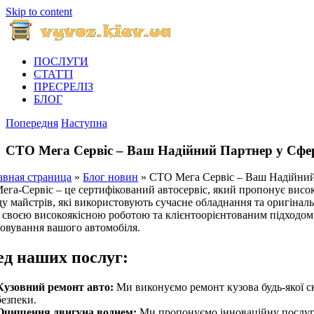
Skip to content
ПОСЛУГИ
СТАТТІ
ПРЕСРЕЛІЗ
БЛОГ
Попередня
Наступна
СТО Мега Сервіс – Ваш Надійний Партнер у Сфер
авная страница
»
Блог новин
»
СТО Мега Сервіс – Ваш Надійний
га-Сервіс – це сертифікований автосервіс, який пропонує висок
у майстрів, які використовують сучасне обладнання та оригіна
 своєю високоякісною роботою та клієнтоорієнтованим підходом, 
овування вашого автомобіля.
ед наших послуг:
Кузовний ремонт авто:
Ми виконуємо ремонт кузова будь-якої ск
безпеки.
Очищення двигуна воднем:
Ми пропонуємо інноваційну послугу