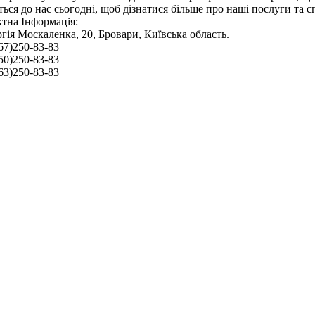
ться до нас сьогодні, щоб дізнатися більше про наші послуги та с
тна Інформація:
ргія Москаленка, 20, Бровари, Київська область.
067)250-83-83
050)250-83-83
063)250-83-83