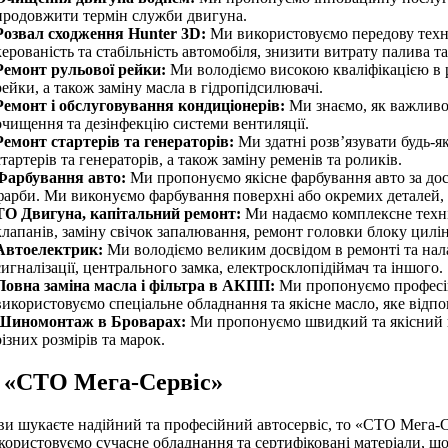
продовжити термін служби двигуна.
Розвал сходження Hunter 3D:
Ми використовуємо передову техно
керованість та стабільність автомобіля, знизити витрату палива т
Ремонт рульової рейки:
Ми володіємо високою кваліфікацією в р
рейки, а також заміну масла в гідропідсилювачі.
Ремонт і обслуговування кондиціонерів:
Ми знаємо, як важливо 
очищення та дезінфекцію системи вентиляції.
Ремонт стартерів та генераторів:
Ми здатні розв’язувати будь-як
стартерів та генераторів, а також заміну ременів та роликів.
Фарбування авто:
Ми пропонуємо якісне фарбування авто за дост
фарби. Ми виконуємо фарбування поверхні або окремих деталей, а
ТО Двигуна, капітальний ремонт:
Ми надаємо комплексне техніч
клапанів, заміну свічок запалювання, ремонт головки блоку цилінд
Автоелектрик:
Ми володіємо великим досвідом в ремонті та нала
сигналізації, центрального замка, електросклопідіймач та іншого.
Повна заміна масла і фільтра в АКПП:
Ми пропонуємо професійн
використовуємо спеціальне обладнання та якісне масло, яке відп
Шиномонтаж в Броварах:
Ми пропонуємо швидкий та якісний ш
різних розмірів та марок.
 «СТО Мега-Сервіс»
и шукаєте надійний та професійний автосервіс, то «СТО Мега-Сер
ористовуємо сучасне обладнання та сертифіковані матеріали, що