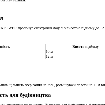
регріву техніки.
.
ня
TEKPOWER пропонує електричні моделі з висотою підйому до 12 
мність
Висота підйому
10 м
12 м
ив щільність зберігання на 35%, розміщуючи палети на 11 м ви
сть для будівництва
 навантажувача та крана. Підходять для будівництва, фермерств