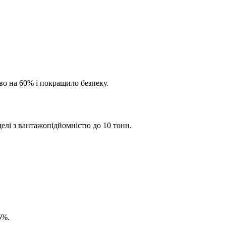
о на 60% і покращило безпеку.
елі з вантажопідйомністю до 10 тонн.
5%.