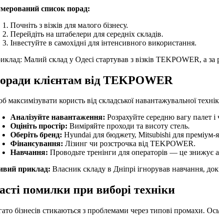
мерований список порад:
Почніть з візків для малого бізнесу.
Перейдіть на штабелери для середніх складів.
Інвестуйте в самохідні для інтенсивного використання.
иклад: Малий склад у Одесі стартував з візків TEKPOWER, а за 
оради клієнтам від TEKPOWER
б максимізувати користь від складської навантажувальної техні
Аналізуйте навантаження:
Розрахуйте середню вагу палет і 
Оцініть простір:
Виміряйте проходи та висоту стель.
Оберіть бренд:
Hyundai для бюджету, Mitsubishi для преміум-я
Фінансування:
Лізинг чи розстрочка від TEKPOWER.
Навчання:
Проводьте тренінги для операторів — це знижує а
вий приклад:
Власник складу в Дніпрі ігнорував навчання, до
асті помилки при виборі техніки
гато бізнесів стикаються з проблемами через типові промахи. Ось