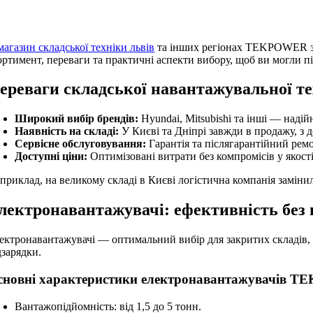
магазин складської техніки львів
та інших регіонах TEKPOWER забе
ортимент, переваги та практичні аспекти вибору, щоб ви могли п
ереваги складської навантажувальної
Широкий вибір брендів:
Hyundai, Mitsubishi та інші — надій
Наявність на складі:
У Києві та Дніпрі завжди в продажу, з 
Сервісне обслуговування:
Гарантія та післягарантійний ремо
Доступні ціни:
Оптимізовані витрати без компромісів у якості
приклад, на великому складі в Києві логістична компанія заміни
лектронавантажувачі: ефективність без 
ектронавантажувачі — оптимальний вибір для закритих складів
дзарядки.
сновні характеристики електронавантажувачів 
Вантажопідйомність: від 1,5 до 5 тонн.