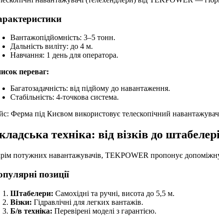
арактеристики
Вантажопідйомність: 3–5 тонн.
Дальність виліту: до 4 м.
Навчання: 1 день для оператора.
исок переваг:
Багатозадачність: від підйому до навантаження.
Стабільність: 4-точкова система.
йс: Ферма під Києвом використовує телескопічний навантажувач 
кладська техніка: від візків до штабелер
рім потужних навантажувачів, TEKPOWER пропонує допоміжну скл
опулярні позиції
Штабелери:
Самохідні та ручні, висота до 5,5 м.
Візки:
Гідравлічні для легких вантажів.
Б/в техніка:
Перевірені моделі з гарантією.