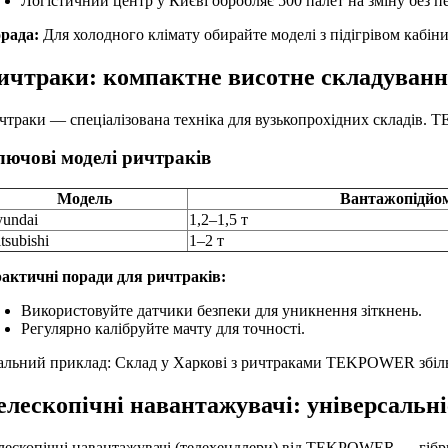
Логістичний центр у Києві обробляє 500 палет на зміну без пе
рада:
Для холодного клімату обирайте моделі з підігрівом кабіни
ичтраки: компактне висотне складуван
чтраки — спеціалізована техніка для вузькопрохідних складів. 
лючові моделі ричтраків
Модель
Вантажопідйо
undai
1,2–1,5 т
tsubishi
1–2 т
актичні поради для ричтраків:
Використовуйте датчики безпеки для уникнення зіткнень.
Регулярно калібруйте мачту для точності.
альний приклад: Склад у Харкові з ричтраками TEKPOWER збільш
елескопічні навантажувачі: універсальні
лескопічні навантажувачі (телехендлери) від TEKPOWER — гібрид