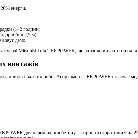
20% енергії.
рядки (1–2 години).
дорів (від 2,5 м).
зовує демо.
тажувачі Mitsubishi від TEKPOWER, що знизило витрати на палив
их вантажів
 майданчиків і важких робіт. Асортимент TEKPOWER включає мод
 TEKPOWER для переміщення бетону — простої скоротилися на 2