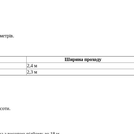
метрів.
Ширина проходу
2,4 м
2,3 м
соти.
а з висотою підйому до 18 м.