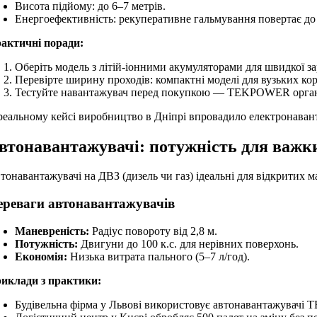
Висота підйому: до 6–7 метрів.
Енергоефективність: рекуперативне гальмування повертає до 
актичні поради:
Оберіть модель з літій-іонними акумуляторами для швидкої за
Перевірте ширину проходів: компактні моделі для вузьких кори
Тестуйте навантажувач перед покупкою — TEKPOWER органі
реальному кейсі виробництво в Дніпрі впровадило електронаван
втонавантажувачі: потужність для важк
тонавантажувачі на ДВЗ (дизель чи газ) ідеальні для відкритих
ереваги автонавантажувачів
Маневреність:
Радіус повороту від 2,8 м.
Потужність:
Двигуни до 100 к.с. для нерівних поверхонь.
Економія:
Низька витрата пального (5–7 л/год).
иклади з практики:
Будівельна фірма у Львові використовує автонавантажувачі