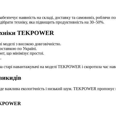
зпечує наявність на складі, доставку та самовивіз, роблячи пок
ідібрати техніку, яка підвищить продуктивність на 30–50%.
 техніки TEKPOWER
ні моделі з високою довговічністю.
доставкою по Україні.
нт, що мінімізує простої.
.
ла старі навантажувачі на моделі TEKPOWER і скоротила час нава
викидів
, де важлива екологічність і низький шум. TEKPOWER пропонує 
TEKPOWER