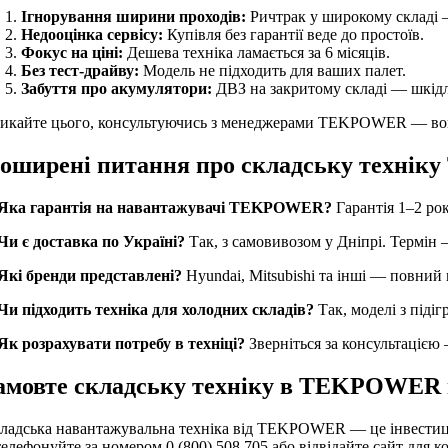
Ігнорування ширини проходів:
Ричтрак у широкому складі 
Недооцінка сервісу:
Купівля без гарантії веде до простоїв.
Фокус на ціні:
Дешева техніка ламається за 6 місяців.
Без тест-драйву:
Модель не підходить для ваших палет.
Забуття про акумулятори:
ДВЗ на закритому складі — шкід
икайте цього, консультуючись з менеджерами TEKPOWER — вони
оширені питання про складську техні
 Яка гарантія на навантажувачі TEKPOWER?
Гарантія 1–2 рок
 Чи є доставка по Україні?
Так, з самовивозом у Дніпрі. Термін 
 Які бренди представлені?
Hyundai, Mitsubishi та інші — повний 
 Чи підходить техніка для холодних складів?
Так, моделі з підіг
 Як розрахувати потребу в техніці?
Зверніться за консультацією
амовте складську техніку в TEKPOWER 
ладська навантажувальна техніка від TEKPOWER — це інвестиція
телефонуйте за номером 0 (800) 508 705 або відвідайте сайт для к