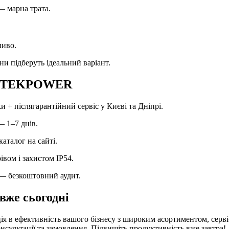
— марна трата.
ливо.
 підберуть ідеальний варіант.
ку TEKPOWER
и + післягарантійний сервіс у Києві та Дніпрі.
— 1–7 днів.
каталог на сайті.
рівом і захистом IP54.
 — безкоштовний аудит.
вже сьогодні
 в ефективність вашого бізнесу з широким асортиментом, сервіс
онсультації та замовлення. Підвищіть продуктивність вже завтра!