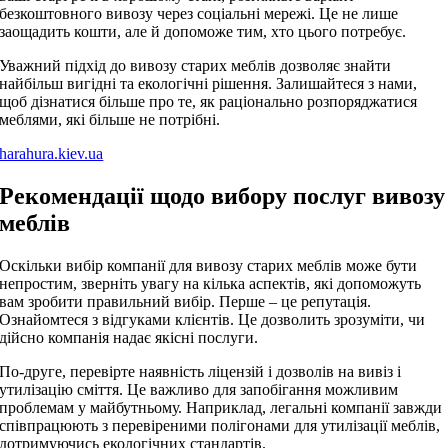
безкоштовного вивозу через соціальні мережі. Це не лише
заощадить кошти, але й допоможе тим, хто цього потребує.
Уважний підхід до вивозу старих меблів дозволяє знайти
найбільш вигідні та екологічні рішення. Залишайтеся з нами,
щоб дізнатися більше про те, як раціонально розпоряджатися
меблями, які більше не потрібні.
harahura.kiev.ua
Рекомендації щодо вибору послуг вивозу
меблів
Оскільки вибір компанії для вивозу старих меблів може бути
непростим, зверніть увагу на кілька аспектів, які допоможуть
вам зробити правильний вибір. Перше – це репутація.
Ознайомтеся з відгуками клієнтів. Це дозволить зрозуміти, чи
дійсно компанія надає якісні послуги.
По-друге, перевірте наявність ліцензій і дозволів на вивіз і
утилізацію сміття. Це важливо для запобігання можливим
проблемам у майбутньому. Наприклад, легальні компанії завжди
співпрацюють з перевіреними полігонами для утилізації меблів,
дотримуючись екологічних стандартів.