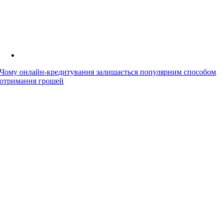
Чому онлайн-кредитування залишається популярним способом
отримання грошей