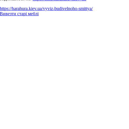
https://harahura.kiev.ua/vyviz-budivelnoho-smittya/
Вивезти старі меблі