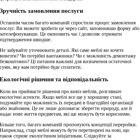
Зручність замовлення послуги
Останнім часом багато компаній спростили процес замовлення
послуг. Ви можете зробити це через сайт, заповнивши форму або
зателефонувавши. Це економить час і дозволяє отримати
підтвердження швидше.
Не забувайте уточнювати деталі. Які саме меблі ви хочете
вивезти? Чи потрібні вантажники? Чи є можливість демонтажу
безкоштовно? Ці питання важливі для визначення остаточної
суми, яку вам потрібно буде сплатити.
Екологічні рішення та відповідальність
Коли ви приймаєте рішення про вивіз меблів, розгляньте
екологічні аспекти. Якщо меблі все ще у хорошому стані,
подумайте про можливість їх передачі в благодійні організації
або знайомим. Це не лише допомагає зберегти природу, але й
надає нове життя предметам, які ще можуть бути корисними.
Більше того, багато компаній пропонують концепції переробки.
Наприклад, старі меблі можуть бути перетворені на нові, що
також сприяє екологічним ініціативам. Слідкуйте за