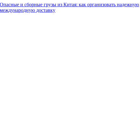
Опасные и сборные грузы из Китая: как организовать надежную
международную доставку