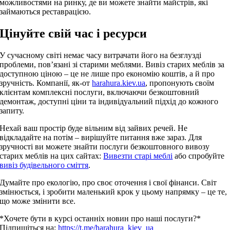
можливостями на ринку, де ви можете знайти майстрів, які
займаються реставрацією.
Цінуйте свій час і ресурси
У сучасному світі немає часу витрачати його на безглузді
проблеми, пов’язані зі старими меблями. Вивіз старих меблів за
доступною ціною – це не лише про економію коштів, а й про
зручність. Компанії, як-от
harahura.kiev.ua
, пропонують своїм
клієнтам комплексні послуги, включаючи безкоштовний
демонтаж, доступні ціни та індивідуальний підхід до кожного
запиту.
Нехай ваш простір буде вільним від зайвих речей. Не
відкладайте на потім – вирішуйте питання вже зараз. Для
зручності ви можете знайти послуги безкоштовного вивозу
старих меблів на цих сайтах:
Вивезти старі меблі
або спробуйте
вивіз будівельного сміття
.
Думайте про екологію, про своє оточення і свої фінанси. Світ
змінюється, і зробити маленький крок у цьому напрямку – це те,
що може змінити все.
*Хочете бути в курсі останніх новин про наші послуги?*
Підпишіться на:
https://t.me/harahura_kiev_ua