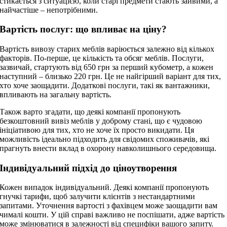
стикається з ситуацією, коли старі предмети стають зайвими, а
найчастіше – непотрібними.
Вартість послуг: що впливає на ціну?
Вартість вивозу старих меблів варіюється залежно від кількох
факторів. По-перше, це кількість та обсяг меблів. Послуги,
зазвичай, стартують від 650 грн за перший кубометр, а кожен
наступний – близько 220 грн. Це не найгірший варіант для тих,
хто хоче заощадити. Додаткові послуги, такі як вантажники,
впливають на загальну вартість.
Також варто згадати, що деякі компанії пропонують
безкоштовний вивіз меблів у доброму стані, що є чудовою
ініціативою для тих, хто не хоче їх просто викидати. Ця
можливість ідеально підходить для свідомих споживачів, які
прагнуть внести вклад в охорону навколишнього середовища.
Індивідуальний підхід до ціноутворення
Кожен випадок індивідуальний. Деякі компанії пропонують
гнучкі тарифи, щоб залучити клієнтів з нестандартними
запитами. Уточнення вартості з фахівцем може заощадити вам
чималі кошти. У цій справі важливо не поспішати, адже вартість
може змінюватися в залежності від специфіки вашого запиту.