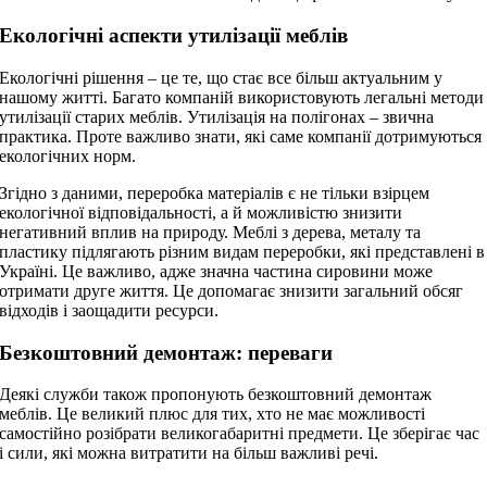
Екологічні аспекти утилізації меблів
Екологічні рішення – це те, що стає все більш актуальним у
нашому житті. Багато компаній використовують легальні методи
утилізації старих меблів. Утилізація на полігонах – звична
практика. Проте важливо знати, які саме компанії дотримуються
екологічних норм.
Згідно з даними, переробка матеріалів є не тільки взірцем
екологічної відповідальності, а й можливістю знизити
негативний вплив на природу. Меблі з дерева, металу та
пластику підлягають різним видам переробки, які представлені в
Україні. Це важливо, адже значна частина сировини може
отримати друге життя. Це допомагає знизити загальний обсяг
відходів і заощадити ресурси.
Безкоштовний демонтаж: переваги
Деякі служби також пропонують безкоштовний демонтаж
меблів. Це великий плюс для тих, хто не має можливості
самостійно розібрати великогабаритні предмети. Це зберігає час
і сили, які можна витратити на більш важливі речі.