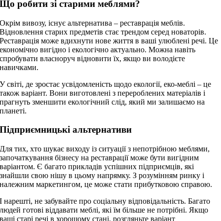
Що робити зі старими меблями?
Окрім вивозу, існує альтернатива – реставрація меблів.
Відновлення старих предметів стає трендом серед новаторів.
Реставрація може вдихнути нове життя в ваші улюблені речі. Це
економічно вигідно і екологічно актуально. Можна навіть
спробувати власноруч відновити їх, якщо ви володієте
навичками.
У світі, де зростає усвідомленість щодо екології, eко-меблі – це
також варіант. Вони виготовлені з перероблених матеріалів і
прагнуть зменшити екологічний слід, який ми залишаємо на
планеті.
Підприємницькі альтернативи
Для тих, хто шукає виходу із ситуації з непотрібною меблями,
започаткування бізнесу на реставрації може бути вигідним
варіантом. Є багато прикладів успішних підприємців, які
знайшли свою нішу в цьому напрямку. З розумінням ринку і
належним маркетингом, це може стати прибутковою справою.
І нарешті, не забувайте про соціальну відповідальність. Багато
людей готові віддавати меблі, які їм більше не потрібні. Якщо
ваші старі речі в хорошому стані, розгляньте варіант