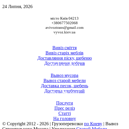
24 Липня, 2026
НАШІ КООРДИНАТИ
місто Київ 04213
+380677502068
avivoztrans@gmail.com
vyvoz.kiev.ua
ТОП ПОСЛУГИ
Вивіз сміття
Вивіз старіх меблів
Доставляння піску, щебеню
Доставляння добрив
ТОП УСЛУГИ
Вывоз мусора
Вывоз старой мебели
Доставка песок, щебень
Доставка удобрений
ПУБЛІКАЦІЇ
Послуги
Прес реліз
Статті
На головну
© Copyright 2012 -
2026 | Грузоперевозки
по Киеву
| Вывоз
Строительного Мусора | Утилизация
Старой Мебели