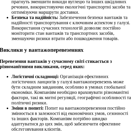
прагнуть зменшити викиди вуглецю та інших шкідливих
речовин, використовуючи екологічні транспортні засоби та
оптимізуючи маршрути доставки.
Безпека та надійність:
Забезпечення безпеки вантажів та
надійності транспортування є ключовим аспектом у галузі.
Використання сучасних технологій дозволяє постійно
моніторити стан вантажів та транспортних засобів,
зменшуючи ризики втрати або пошкодження товарів.
Виклики у вантажоперевезеннях
Перевезення вантажів у сучасному світі стикається з
різноманітними викликами, серед яких:
Логістичні складнощі:
Організація ефективних
логістичних ланцюгів у галузі вантажоперевезень може
бути складним завданням, особливо в умовах глобальної
економіки. Компаніям необхідно враховувати різноманітні
фактори, такі як митні регуляції, географічні особливості т
політичні ризики.
Зміни в попиті:
Попит на вантажоперевезення постійно
змінюється в залежності від економічних умов, сезонності
та інших факторів. Компаніям потрібно швидко
адаптуватися до цих змін, щоб забезпечити ефективне
обслуговування клієнтів.