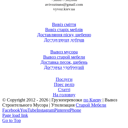
avivoztrans@gmail.com
vyvoz.kiev.ua
ТОП ПОСЛУГИ
Вивіз сміття
Вивіз старіх меблів
Доставляння піску, щебеню
Доставляння добрив
ТОП УСЛУГИ
Вывоз мусора
Вывоз старой мебели
Доставка песок, щебень
Доставка удобрений
ПУБЛІКАЦІЇ
Послуги
Прес реліз
Статті
На головну
© Copyright 2012 -
2026 | Грузоперевозки
по Киеву
| Вывоз
Строительного Мусора | Утилизация
Старой Мебели
Facebook
YouTube
Instagram
Pinterest
Phone
Page load link
Go to Top