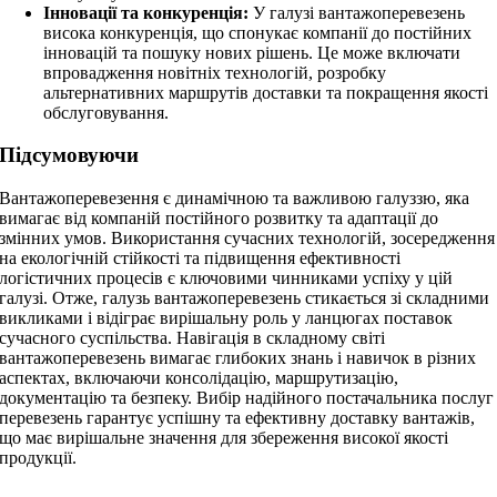
Інновації та конкуренція:
У галузі вантажоперевезень
висока конкуренція, що спонукає компанії до постійних
інновацій та пошуку нових рішень. Це може включати
впровадження новітніх технологій, розробку
альтернативних маршрутів доставки та покращення якості
обслуговування.
Підсумовуючи
Вантажоперевезення є динамічною та важливою галуззю, яка
вимагає від компаній постійного розвитку та адаптації до
змінних умов. Використання сучасних технологій, зосередження
на екологічній стійкості та підвищення ефективності
логістичних процесів є ключовими чинниками успіху у цій
галузі. Отже, галузь вантажоперевезень стикається зі складними
викликами і відіграє вирішальну роль у ланцюгах поставок
сучасного суспільства. Навігація в складному світі
вантажоперевезень вимагає глибоких знань і навичок в різних
аспектах, включаючи консолідацію, маршрутизацію,
документацію та безпеку. Вибір надійного постачальника послуг
перевезень гарантує успішну та ефективну доставку вантажів,
що має вирішальне значення для збереження високої якості
продукції.