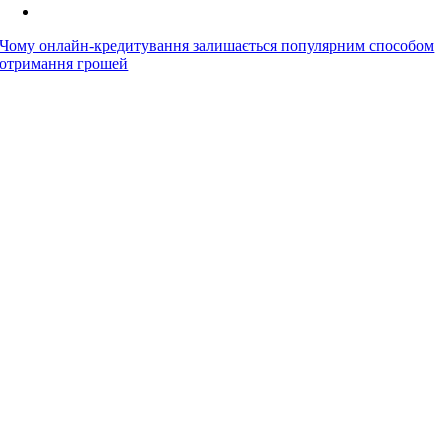
Чому онлайн-кредитування залишається популярним способом
отримання грошей