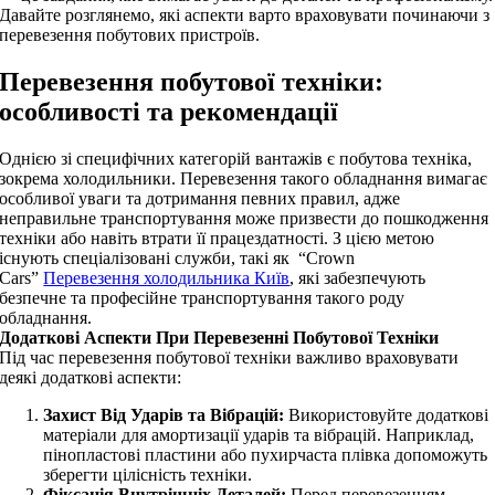
Давайте розглянемо, які аспекти варто враховувати починаючи з
перевезення побутових пристроїв.
Перевезення побутової техніки:
особливості та рекомендації
Однією зі специфічних категорій вантажів є побутова техніка,
зокрема холодильники. Перевезення такого обладнання вимагає
особливої уваги та дотримання певних правил, адже
неправильне транспортування може призвести до пошкодження
техніки або навіть втрати її працездатності. З цією метою
існують спеціалізовані служби, такі як “Crown
Cars”
Перевезення холодильника Київ
, які забезпечують
безпечне та професійне транспортування такого роду
обладнання.
Додаткові Аспекти При Перевезенні Побутової Техніки
Під час перевезення побутової техніки важливо враховувати
деякі додаткові аспекти:
Захист Від Ударів та Вібрацій:
Використовуйте додаткові
матеріали для амортизації ударів та вібрацій. Наприклад,
пінопластові пластини або пухирчаста плівка допоможуть
зберегти цілісність техніки.
Фіксація Внутрішніх Деталей:
Перед перевезенням