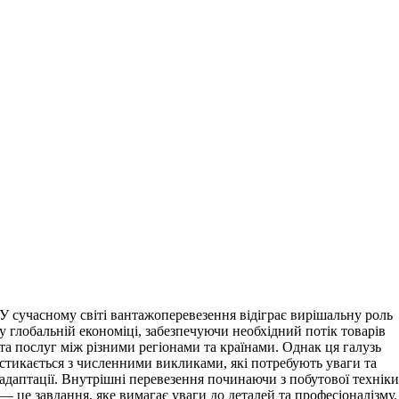
У сучасному світі вантажоперевезення відіграє вирішальну роль
у глобальній економіці, забезпечуючи необхідний потік товарів
та послуг між різними регіонами та країнами. Однак ця галузь
стикається з численними викликами, які потребують уваги та
адаптації. Внутрішні перевезення починаючи з побутової технік
— це завдання, яке вимагає уваги до деталей та професіоналізму.