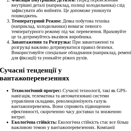
внутрішні деталі (наприклад, полиці холодильника) слід
зафіксувати або вийняти. Це допоможе уникнути
пошкоджень.
Температурний Режим:
Деяка побутова техніка
(наприклад, холодильники) вимагає певного
температурного режиму під час перевезення. Враховуйте
це та дотримуйтесь вказівок виробника.
Завантаження та Розгрузка:
При завантаженні та
розгрузці важливо дотримуватися правил безпеки.
Використовуйте спеціальне обладнання (наприклад, ремен
для фіксації) та уникайте різких рухів.
Сучасні тенденції у
вантажоперевезеннях
Технологічний прогрес:
Сучасні технології, такі як GPS-
навігація, телематика та автоматизовані системи
управління складами, революціонізують галузь
вантажоперевезень. Вони сприяють підвищенню
ефективності, скороченню часу доставки та зниженню
витрат.
Екологічна стійкість:
Екологічна стійкість стає все більш
важливою темою у вантажоперевезеннях. Компанії