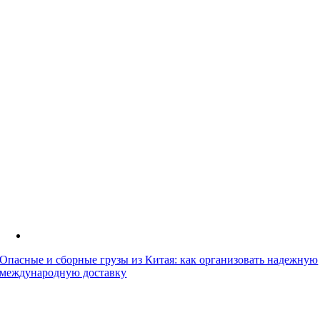
Опасные и сборные грузы из Китая: как организовать надежную
международную доставку