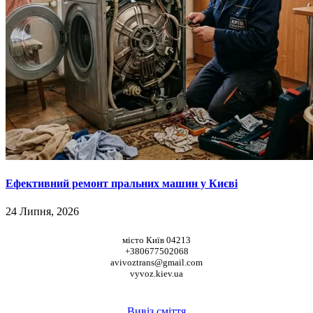
Ефективний ремонт пральних машин у Києві
24 Липня, 2026
НАШІ КООРДИНАТИ
місто Київ 04213
+380677502068
avivoztrans@gmail.com
vyvoz.kiev.ua
ТОП ПОСЛУГИ
Вивіз сміття