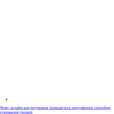
Чому онлайн-кредитування залишається популярним способом
отримання грошей