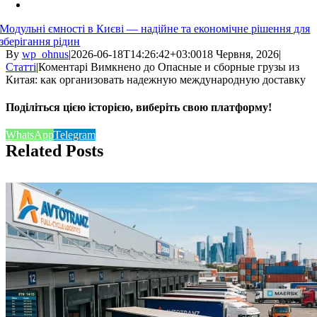
Модульні ємності в Києві — надійне та економічне рішення для
зберігання рідин
By
wp_ohnus
|
2026-06-18T14:26:42+03:00
18 Червня, 2026
|
Статті
|
Коментарі Вимкнено
до Опасные и сборные грузы из
Китая: как организовать надежную международную доставку
Поділіться цією історією, виберіть свою платформу!
WhatsApp
Telegram
Related Posts