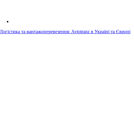
Логістика та вантажоперевезення: Avtotranz в Україні та Європі