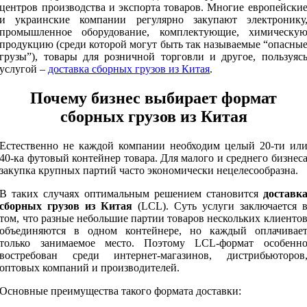
центров производства и экспорта товаров. Многие европейски
и украинские компании регулярно закупают электронику
промышленное оборудование, комплектующие, химическу
продукцию (среди которой могут быть так называемые “опасны
грузы”), товары для розничной торговли и другое, пользуяс
услугой –
доставка сборных грузов из Китая
.
Почему бизнес выбирает формат
сборных грузов из Китая
Естественно не каждой компании необходим целый 20-ти ил
40-ка футовый контейнер товара. Для малого и среднего бизнес
закупка крупных партий часто экономически нецелесообразна.
В таких случаях оптимальным решением становится
доставк
сборных грузов из Китая
(LCL). Суть услуги заключается 
том, что разные небольшие партии товаров нескольких клиенто
объединяются в одном контейнере, но каждый оплачивае
только занимаемое место. Поэтому LCL-формат особенн
востребован среди интернет-магазинов, дистрибьюторов
оптовых компаний и производителей.
Основные преимущества такого формата доставки: