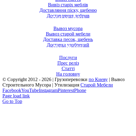
Вивіз старіх меблів
Доставляння піску, щебеню
Доставляння добрив
ТОП УСЛУГИ
Вывоз мусора
Вывоз старой мебели
Доставка песок, щебень
Доставка удобрений
ПУБЛІКАЦІЇ
Послуги
Прес реліз
Статті
На головну
© Copyright 2012 -
2026 | Грузоперевозки
по Киеву
| Вывоз
Строительного Мусора | Утилизация
Старой Мебели
Facebook
YouTube
Instagram
Pinterest
Phone
Page load link
Go to Top