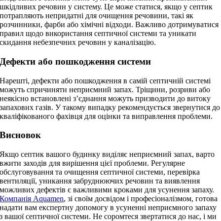
шкідливих речовин у систему. Це може статися, якщо у септик
потрапляють непридатні для очищення речовини, такі як
розчинники, фарби або хімічні відходи. Важливо дотримуватися
правил щодо використання септичної системи та уникати
скидання небезпечних речовин у каналізацію.
Дефекти або пошкодження системи
Нарешті, дефекти або пошкодження в самій септичній системі
можуть спричиняти неприємний запах. Тріщини, розриви або
неякісно встановлені з’єднання можуть призводити до витоку
запахових газів. У такому випадку рекомендується звернутися до
кваліфікованого фахівця для оцінки та виправлення проблеми.
Висновок
Якщо септик вашого будинку виділяє неприємний запах, варто
вжити заходів для вирішення цієї проблеми. Регулярне
обслуговування та очищення септичної системи, перевірка
вентиляції, уникання забруднюючих речовин та виявлення
можливих дефектів є важливими кроками для усунення запаху.
Компанія Aquamen
, зі своїм досвідом і професіоналізмом, готова
надати вам експертну допомогу в усуненні неприємного запаху
з вашої септичної системи. Не соромтеся звертатися до нас, і ми