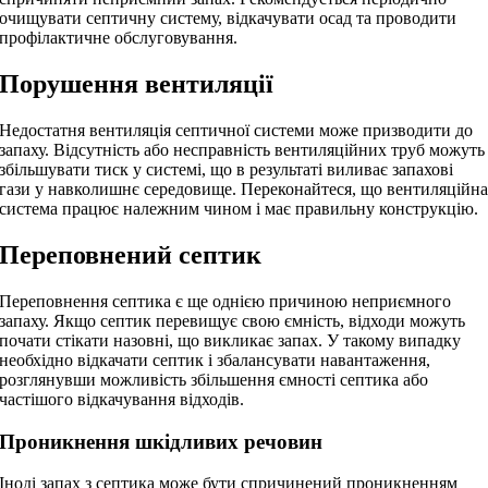
очищувати септичну систему, відкачувати осад та проводити
профілактичне обслуговування.
Порушення вентиляції
Недостатня вентиляція септичної системи може призводити до
запаху. Відсутність або несправність вентиляційних труб можуть
збільшувати тиск у системі, що в результаті виливає запахові
гази у навколишнє середовище. Переконайтеся, що вентиляційн
система працює належним чином і має правильну конструкцію.
Переповнений септик
Переповнення септика є ще однією причиною неприємного
запаху. Якщо септик перевищує свою ємність, відходи можуть
почати стікати назовні, що викликає запах. У такому випадку
необхідно відкачати септик і збалансувати навантаження,
розглянувши можливість збільшення ємності септика або
частішого відкачування відходів.
Проникнення шкідливих речовин
Іноді запах з септика може бути спричинений проникненням