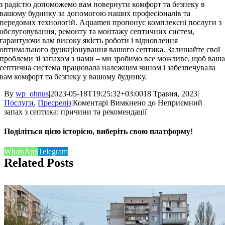
з радістю допоможемо вам повернути комфорт та безпеку в
вашому будинку за допомогою наших професіоналів та
передових технологій. Aquamen пропонує комплексні послуги з
обслуговування, ремонту та монтажу септичних систем,
гарантуючи вам високу якість роботи і відновлення
оптимального функціонування вашого септика. Залишайте свої
проблеми зі запахом з нами – ми зробимо все можливе, щоб ваш
септична система працювала належним чином і забезпечувала
вам комфорт та безпеку у вашому будинку.
By
wp_ohnus
|
2023-05-18T19:25:32+03:00
18 Травня, 2023
|
Послуги
,
Пресреліз
|
Коментарі Вимкнено
до Неприємний
запах з септика: причини та рекомендації
Поділіться цією історією, виберіть свою платформу!
WhatsApp
Telegram
Related Posts