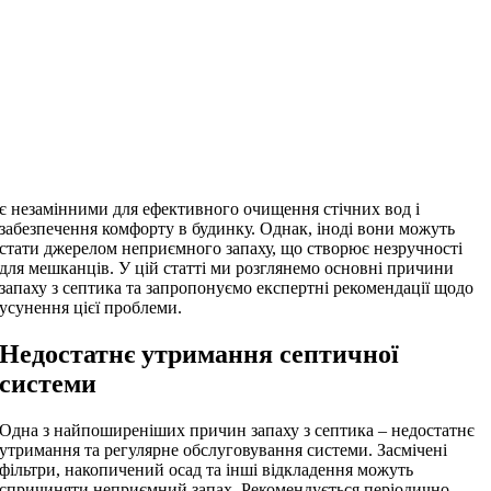
є незамінними для ефективного очищення стічних вод і
забезпечення комфорту в будинку. Однак, іноді вони можуть
стати джерелом неприємного запаху, що створює незручності
для мешканців. У цій статті ми розглянемо основні причини
запаху з септика та запропонуємо експертні рекомендації щодо
усунення цієї проблеми.
Недостатнє утримання септичної
системи
Одна з найпоширеніших причин запаху з септика – недостатнє
утримання та регулярне обслуговування системи. Засмічені
фільтри, накопичений осад та інші відкладення можуть
спричиняти неприємний запах. Рекомендується періодично