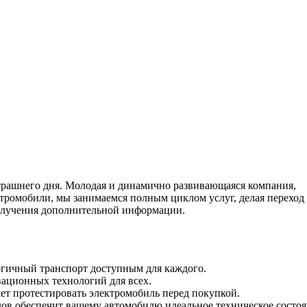
трашнего дня. Молодая и динамично развивающаяся компания,
тромобили, мы занимаемся полным циклом услуг, делая переход
получения дополнительной информации.
огичный транспорт доступным для каждого.
ационных технологий для всех.
чет протестировать электромобиль перед покупкой.
лов обеспечит вашему автомобилю идеальное техническое состоя