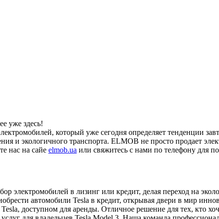
е уже здесь!
лектромобилей, который уже сегодня определяет тенденции зав
ения и экологичного транспорта. ELMOB не просто продает элек
те нас на сайе
elmob.ua
или свяжитесь с нами по телефону для 
р электромобилей в лизинг или кредит, делая переход на экол
рести автомобили Tesla в кредит, открывая двери в мир иннов
 Tesla, доступном для аренды. Отличное решение для тех, кто хо
слуг для владельцев Tesla Model 3. Наша команда профессиона