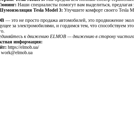
Тюнинг:
Наши специалисты помогут вам выделиться, предлагая 
Шумоизоляция Tesla Model 3:
Улучшите комфорт своего Tesla 
OB
— это не просто продажа автомобилей, это продвижение эко
дущее за электромобилями, и гордимся тем, что способствуем э
о.
единяйтесь к движению ELMOB — движению в сторону чистого и
ктная информация:
йт:
https://elmob.ua/
work@elmob.ua