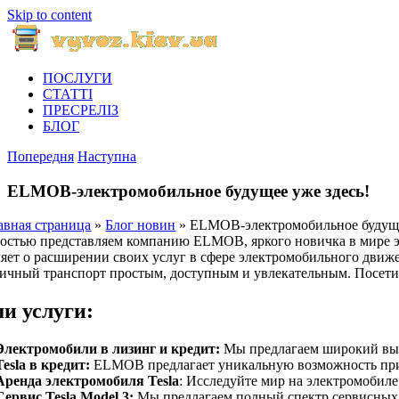
Skip to content
ПОСЛУГИ
СТАТТІ
ПРЕСРЕЛІЗ
БЛОГ
Попередня
Наступна
ELMOB-электромобильное будущее уже здесь!
авная страница
»
Блог новин
»
ELMOB-электромобильное будуще
остью представляем компанию ELMOB, яркого новичка в мире э
яет о расширении своих услуг в сфере электромобильного движ
ичный транспорт простым, доступным и увлекательным. Посети
и услуги:
Электромобили в лизинг и кредит:
Мы предлагаем широкий выбо
Tesla в кредит:
ELMOB предлагает уникальную возможность приоб
Аренда электромобиля Tesla
: Исследуйте мир на электромобиле
Сервис Tesla Model 3:
Мы предлагаем полный спектр сервисных у